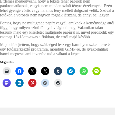
Érdemes megjegyezni, hogy a fekete fehér papírok nem
pankromatikusak, vagyis nem minden színű fényre érzékenyek. Ezért
lehet gyenge vörös vagy narancs fény mellett dolgozni velük. Szóval a
fotókon a vörösek nem nagyon fognak látszani, de annyi baj legyen.
Fontos, hogy ne multigrade papírt vegyél, amiknek a keménysége attól
függ, hogy milyen színű fénnyel világítod meg. Valamikor talán
teszünk majd egy kísérletet multigrade papírral is, mivel porosodik egy
csomag 13x18cm-es-as a fiókban, de erről majd később…
Majd elfelejtettem, hogy szükséged lesz egy bármilyen szkennerre és
egy fotószerkesztő programra, mondjuk GIMP-re, de gyakorlatilag
bármi megteszi ami inverzbe tudja váltani a képet.
Megosztás