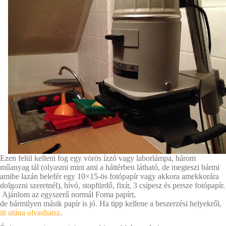
Ezen felül kelleni fog egy vörös ízzó vagy laborlámpa, három
műanyag tál (olyasmi mint ami a háttérben látható, de megteszi bármi
amibe lazán belefér egy 10×15-ös fotópapír vagy akkora amekkorára
dolgozni szeretnél), hívó, stopfürdő, fixír, 3 csipesz és persze fotópapír.
Ajánlom az egyszerű normál Foma papírt,
de bármilyen másik papír is jó. Ha tipp kellene a beszerzési helyekről,
itt utána olvashatsz
.