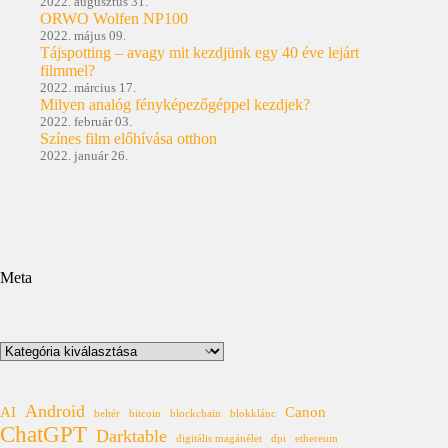
2022. augusztus 31.
ORWO Wolfen NP100
2022. május 09.
Tájspotting – avagy mit kezdjünk egy 40 éve lejárt
filmmel?
2022. március 17.
Milyen analóg fényképezőgéppel kezdjek?
2022. február 03.
Színes film előhívása otthon
2022. január 26.
Meta
Kategóriák
Android
AI
Canon
beltér
bitcoin
blockchain
blokklánc
ChatGPT
Darktable
digitális magánélet
dpi
ethereum