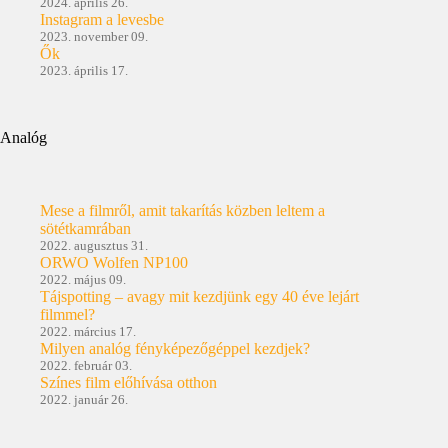
2024. április 26.
Instagram a levesbe
2023. november 09.
Ők
2023. április 17.
Analóg
Mese a filmről, amit takarítás közben leltem a
sötétkamrában
2022. augusztus 31.
ORWO Wolfen NP100
2022. május 09.
Tájspotting – avagy mit kezdjünk egy 40 éve lejárt
filmmel?
2022. március 17.
Milyen analóg fényképezőgéppel kezdjek?
2022. február 03.
Színes film előhívása otthon
2022. január 26.