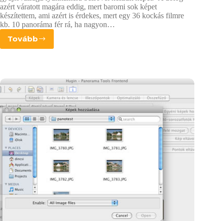
azért váratott magára eddig, mert baromi sok képet
készítettem, ami azért is érdekes, mert egy 36 kockás filmre
kb. 10 panoráma fér rá, ha nagyon…
Tovább
Lyukkamera
fejlemények
XI.
–
20mm-
es
panoráma
belső
II.