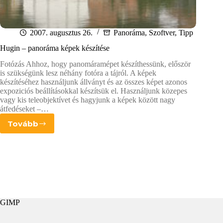
2007. augusztus 26.
Panoráma
,
Szoftver
,
Tipp
Hugin – panoráma képek készítése
Fotózás Ahhoz, hogy panomáramépet készíthessünk, először
is szükségünk lesz néhány fotóra a tájról. A képek
készítéséhez használjunk állványt és az összes képet azonos
expoziciós beállításokkal készítsük el. Használjunk közepes
vagy kis teleobjektívet és hagyjunk a képek között nagy
átfedéseket –…
Tovább
Hugin
–
panoráma
képek
készítése
GIMP