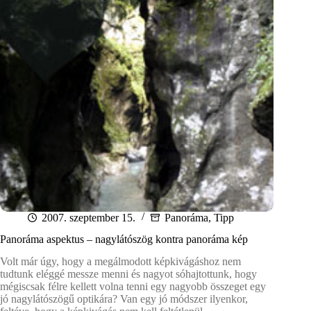
2007. szeptember 15.
Panoráma
,
Tipp
Panoráma aspektus – nagylátószög kontra panoráma kép
Volt már úgy, hogy a megálmodott képkivágáshoz nem
tudtunk eléggé messze menni és nagyot sóhajtottunk, hogy
mégiscsak félre kellett volna tenni egy nagyobb összeget egy
jó nagylátószögű optikára? Van egy jó módszer ilyenkor,