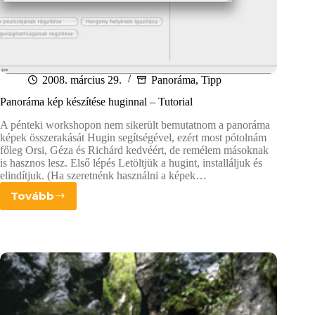
2008. március 29.
Panoráma
,
Tipp
Panoráma kép készítése huginnal – Tutorial
A pénteki workshopon nem sikerült bemutatnom a panoráma
képek összerakását Hugin segítségével, ezért most pótolnám
főleg Orsi, Géza és Richárd kedvéért, de remélem másoknak
is hasznos lesz. Első lépés Letöltjük a hugint, installáljuk és
elindítjuk. (Ha szeretnénk használni a képek…
Tovább
Panoráma
kép
készítése
huginnal
–
Tutorial