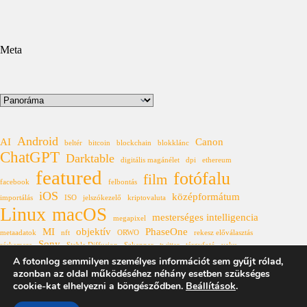
Meta
Kategóriák
Android
AI
Canon
beltér
bitcoin
blockchain
blokklánc
ChatGPT
Darktable
digitális magánélet
dpi
ethereum
featured
fotófalu
film
facebook
felbontás
iOS
középformátum
importálás
ISO
jelszókezelő
kriptovaluta
Linux
macOS
mesterséges intelligencia
megapixel
MI
objektív
PhaseOne
metaadatok
nft
ORWO
rekesz előválasztás
Sony
réskamera
Stable Diffusion
Szkenner
twitter
tárgyfotó
vaku
Windows
A fotonlog semmilyen személyes információt sem gyűjt rólad,
XF
állóhívás
űrkutatás
azonban az oldal működéséhez néhány esetben szükséges
cookie-kat elhelyezni a böngésződben.
Beállítások
.
Fotonlog 2007-2025
★
Az itt található tartalmak a
Creative
Commons Nevezd meg! - Így add tovább! 4.0 Nemzetközi