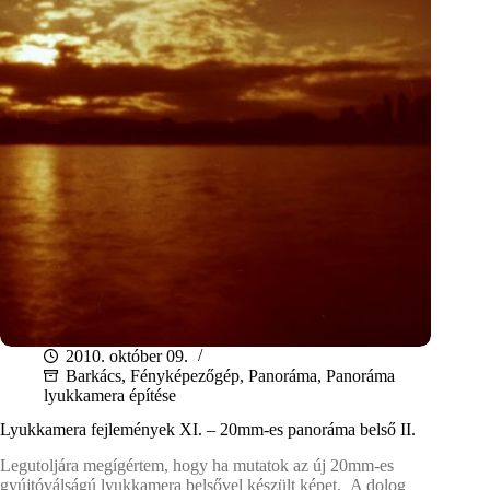
2010. október 09.
Barkács
,
Fényképezőgép
,
Panoráma
,
Panoráma
lyukkamera építése
Lyukkamera fejlemények XI. – 20mm-es panoráma belső II.
Legutoljára megígértem, hogy ha mutatok az új 20mm-es
gyújtóválságú lyukkamera belsővel készült képet. A dolog