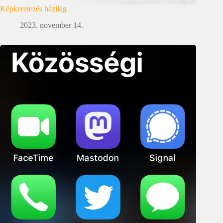
Képkeretezés házilag
2023. november 14.