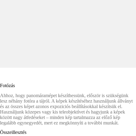
Fotózás
Ahhoz, hogy panomáramépet készíthessünk, először is szükségünk
lesz néhány fotóra a tájról. A képek készítéséhez használjunk állványt
és az összes képet azonos expoziciós beállításokkal készítsük el.
Használjunk közepes vagy kis teleobjektívet és hagyjunk a képek
között nagy átfedéseket – minden kép tartalmazza az előző kép
legalább egynegyedét, mert ez megkönnyíti a további munkát.
Összeillesztés