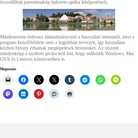
összeállított panorámakép halszem optika leképezéssel).
Mindenesetre érdemes áttanulmányozni a használati útmutatót, mert a
program kezelőfelülete nem a legjobban tervezett, így használata
közben bizony érhatnak meglepetések bennünket. Az viszont
mindenképp a szoftver javára kell írni, hogy működik Windows, Mac
OSX és Linuxos környezetben is.
Megosztás