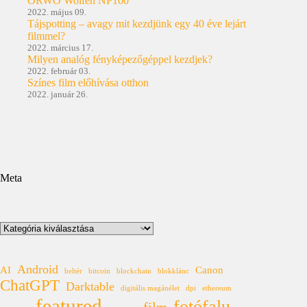
ORWO Wolfen NP100
2022. május 09.
Tájspotting – avagy mit kezdjünk egy 40 éve lejárt
filmmel?
2022. március 17.
Milyen analóg fényképezőgéppel kezdjek?
2022. február 03.
Színes film előhívása otthon
2022. január 26.
Meta
Kategóriák
Android
AI
Canon
beltér
bitcoin
blockchain
blokklánc
ChatGPT
Darktable
digitális magánélet
dpi
ethereum
featured
fotófalu