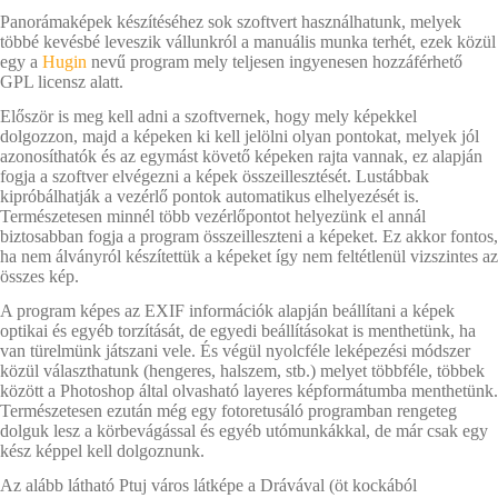
Panorámaképek készítéséhez sok szoftvert használhatunk, melyek
többé kevésbé leveszik vállunkról a manuális munka terhét, ezek közül
egy a
Hugin
nevű program mely teljesen ingyenesen hozzáférhető
GPL licensz alatt.
Először is meg kell adni a szoftvernek, hogy mely képekkel
dolgozzon, majd a képeken ki kell jelölni olyan pontokat, melyek jól
azonosíthatók és az egymást követő képeken rajta vannak, ez alapján
fogja a szoftver elvégezni a képek összeillesztését. Lustábbak
kipróbálhatják a vezérlő pontok automatikus elhelyezését is.
Természetesen minnél több vezérlőpontot helyezünk el annál
biztosabban fogja a program összeilleszteni a képeket. Ez akkor fontos,
ha nem álványról készítettük a képeket így nem feltétlenül vizszintes az
összes kép.
A program képes az EXIF információk alapján beállítani a képek
optikai és egyéb torzítását, de egyedi beállításokat is menthetünk, ha
van türelmünk játszani vele. És végül nyolcféle leképezési módszer
közül választhatunk (hengeres, halszem, stb.) melyet többféle, többek
között a Photoshop által olvasható layeres képformátumba menthetünk.
Természetesen ezután még egy fotoretusáló programban rengeteg
dolguk lesz a körbevágással és egyéb utómunkákkal, de már csak egy
kész képpel kell dolgoznunk.
Az alább látható Ptuj város látképe a Drávával (öt kockából