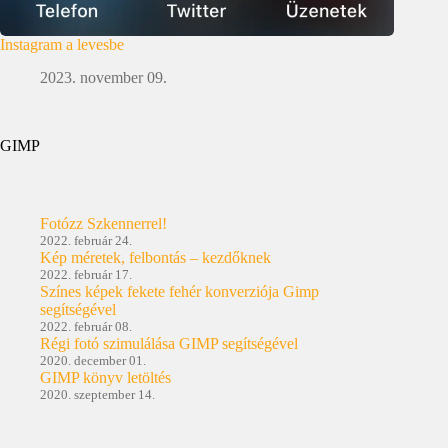
Instagram a levesbe
2023. november 09.
GIMP
Fotózz Szkennerrel!
2022. február 24.
Kép méretek, felbontás – kezdőknek
2022. február 17.
Színes képek fekete fehér konverziója Gimp
segítségével
2022. február 08.
Régi fotó szimulálása GIMP segítségével
2020. december 01.
GIMP könyv letöltés
2020. szeptember 14.