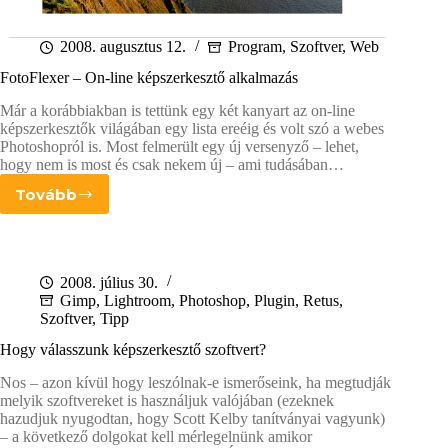
2008. augusztus 12.
Program
,
Szoftver
,
Web
FotoFlexer – On-line képszerkesztő alkalmazás
Már a korábbiakban is tettünk egy két kanyart az on-line
képszerkesztők világában egy lista ereéig és volt szó a webes
Photoshopról is. Most felmerült egy új versenyző – lehet,
hogy nem is most és csak nekem új – ami tudásában…
Tovább
FotoFlexer
–
On-
line
képszerkesztő
2008. július 30.
alkalmazás
Gimp
,
Lightroom
,
Photoshop
,
Plugin
,
Retus
,
Szoftver
,
Tipp
Hogy válasszunk képszerkesztő szoftvert?
Nos – azon kívül hogy leszólnak-e ismerőseink, ha megtudják
melyik szoftvereket is használjuk valójában (ezeknek
hazudjuk nyugodtan, hogy Scott Kelby tanítványai vagyunk)
– a következő dolgokat kell mérlegelnünk amikor