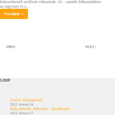
képszerkesztő szoftvert választunk. Ár – amatőr felhasználásra
az ingyenes és a…
Tovább
Hogy
válasszunk
képszerkesztő
szoftvert?
PREV
NEXT
GIMP
Fotózz Szkennerrel!
2022. február 24.
Kép méretek, felbontás – kezdőknek
2022. február 17.