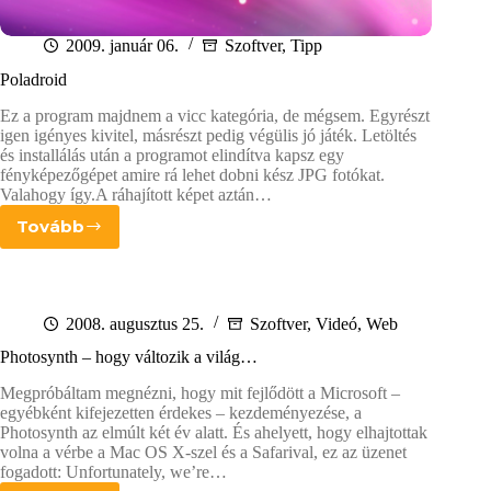
2009. január 06.
Szoftver
,
Tipp
Poladroid
Ez a program majdnem a vicc kategória, de mégsem. Egyrészt
igen igényes kivitel, másrészt pedig végülis jó játék. Letöltés
és installálás után a programot elindítva kapsz egy
fényképezőgépet amire rá lehet dobni kész JPG fotókat.
Valahogy így.A ráhajított képet aztán…
Tovább
Poladroid
2008. augusztus 25.
Szoftver
,
Videó
,
Web
Photosynth – hogy változik a világ…
Megpróbáltam megnézni, hogy mit fejlődött a Microsoft –
egyébként kifejezetten érdekes – kezdeményezése, a
Photosynth az elmúlt két év alatt. És ahelyett, hogy elhajtottak
volna a vérbe a Mac OS X-szel és a Safarival, ez az üzenet
fogadott: Unfortunately, we’re…