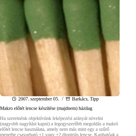
2007. szeptember 05.
Barkács
,
Tipp
Makro előtét lencse készítése (majdnem) házilag
Ha szeretnénk objektívünk leképezési arányát növelni
(nagyobb nagyítást kapni) a legegyszerűbb megoldás a makró
előtét lencse használata, amely nem más mint egy a szűrő
menetbe csavarható +1 vagy +2 dioptriás lencse. Kaphatóak a