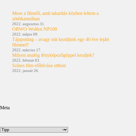
Mese a filmről, amit takarítás közben leltem a
sötétkamrában
2022. augusztus 31.
ORWO Wolfen NP100
2022. május 09.
Tájspotting – avagy mit kezdjünk egy 40 éve lejárt
filmmel?
2022. március 17.
Milyen analóg fényképezőgéppel kezdjek?
2022. február 03.
Színes film előhívása otthon
2022. január 26.
Meta
Kategóriák