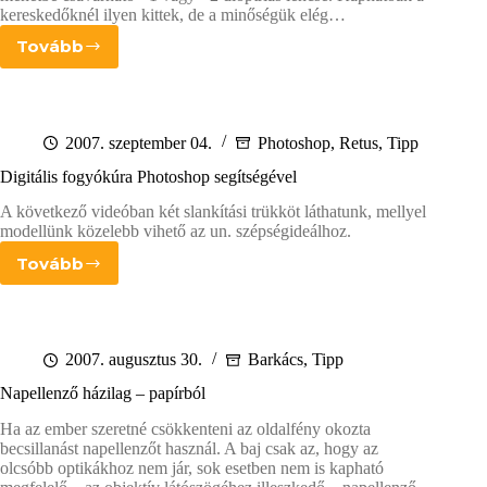
kereskedőknél ilyen kittek, de a minőségük elég…
Tovább
Makro
előtét
lencse
készítése
(majdnem)
2007. szeptember 04.
Photoshop
,
Retus
,
Tipp
házilag
Digitális fogyókúra Photoshop segítségével
A következő videóban két slankítási trükköt láthatunk, mellyel
modellünk közelebb vihető az un. szépségideálhoz.
Tovább
Digitális
fogyókúra
Photoshop
segítségével
2007. augusztus 30.
Barkács
,
Tipp
Napellenző házilag – papírból
Ha az ember szeretné csökkenteni az oldalfény okozta
becsillanást napellenzőt használ. A baj csak az, hogy az
olcsóbb optikákhoz nem jár, sok esetben nem is kapható