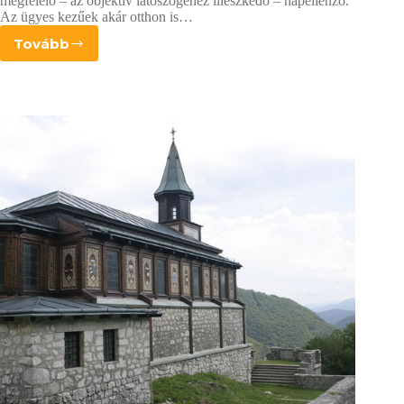
megfelelő – az objektív látószögéhez illeszkedő – napellenző.
Az ügyes kezűek akár otthon is…
Tovább
Napellenző
házilag
–
papírból