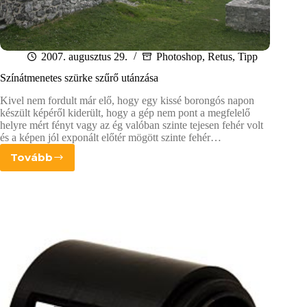
2007. augusztus 29.
Photoshop
,
Retus
,
Tipp
Színátmenetes szürke szűrő utánzása
Kivel nem fordult már elő, hogy egy kissé borongós napon
készült képéről kiderült, hogy a gép nem pont a megfelelő
helyre mért fényt vagy az ég valóban szinte tejesen fehér volt
és a képen jól exponált előtér mögött szinte fehér…
Tovább
Színátmenetes
szürke
szűrő
utánzása