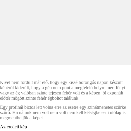
Kivel nem fordult már elő, hogy egy kissé borongós napon készült
képéről kiderült, hogy a gép nem pont a megfelelő helyre mért fényt
vagy az ég valóban szinte tejesen fehér volt és a képen jól exponált
előtér mögött szinte fehér égboltot találunk.
Egy profinál biztos lett volna erre az esetre egy szinátmenetes szürke
szűrő. Ha nálunk nem volt nem volt nem kell kétségbe esni utólag is
megmenthetjük a képet.
Az eredeti kép