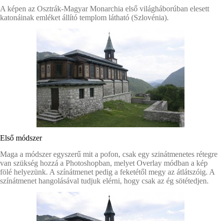
A képen az Osztrák-Magyar Monarchia első világháborúban elesett
katonáinak emléket állító templom látható (Szlovénia).
Első módszer
Maga a módszer egyszerű mit a pofon, csak egy szinátmenetes rétegre
van szükség hozzá a Photoshopban, melyet Overlay módban a kép
fölé helyezünk. A színátmenet pedig a feketétől megy az átlátszóig. A
színátmenet hangolásával tudjuk elérni, hogy csak az ég sötétedjen.