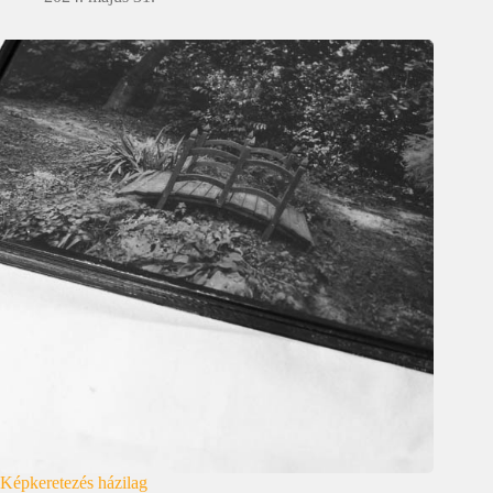
Képkeretezés házilag