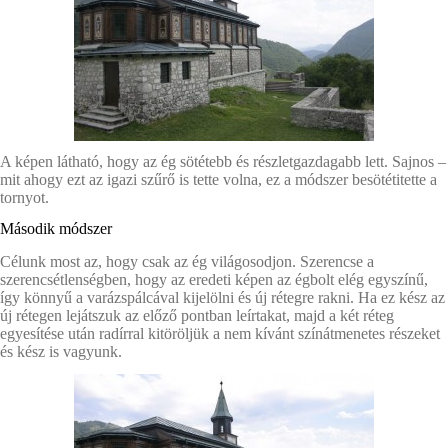
A képen látható, hogy az ég sötétebb és részletgazdagabb lett. Sajnos –
mit ahogy ezt az igazi szűrő is tette volna, ez a módszer besötétitette a
tornyot.
Második módszer
Célunk most az, hogy csak az ég világosodjon. Szerencse a
szerencsétlenségben, hogy az eredeti képen az égbolt elég egyszínű,
így könnyű a varázspálcával kijelölni és új rétegre rakni. Ha ez kész az
új rétegen lejátszuk az előző pontban leírtakat, majd a két réteg
egyesítése után radírral kitöröljük a nem kívánt színátmenetes részeket
és kész is vagyunk.