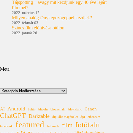
Tájspotting – avagy mit kezdjünk egy 40 éve lejárt
filmmel?
2022. március 17.
Milyen analóg fényképezőgéppel kezdjek?
2022. február 03.
Színes film előhívása otthon
2022. január 26.
Meta
Kategóriák
Android
AI
Canon
beltér
bitcoin
blockchain
blokklánc
ChatGPT
Darktable
digitális magánélet
dpi
ethereum
featured
fotófalu
film
facebook
felbontás
iOS
középformátum