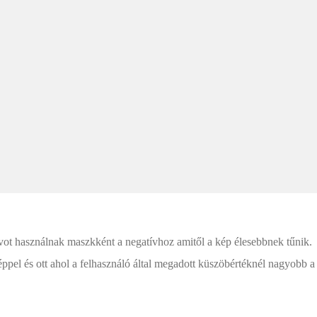
tívot használnak maszkként a negatívhoz amitől a kép élesebbnek tűnik.
éppel és ott ahol a felhasználó által megadott küszöbértéknél nagyobb a