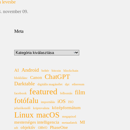
a levesbe
. november 09.
Meta
Kategóriák
Android
AI
beltér
bitcoin
blockchain
ChatGPT
Canon
blokklánc
Darktable
digitális magánélet
dpi
ethereum
featured
film
facebook
felbontás
fotófalu
iOS
importálás
ISO
középformátum
jelszókezelő
kriptovaluta
Linux
macOS
megapixel
mesterséges intelligencia
MI
metaadatok
objektív
PhaseOne
nft
ORWO