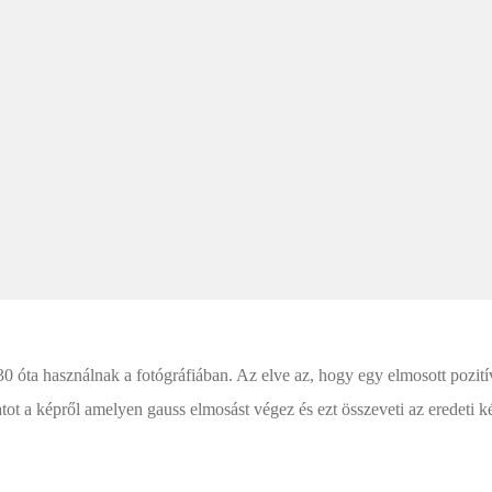
1930 óta használnak a fotógráfiában. Az elve az, hogy egy elmosott pozi
tot a képről amelyen gauss elmosást végez és ezt összeveti az eredeti k