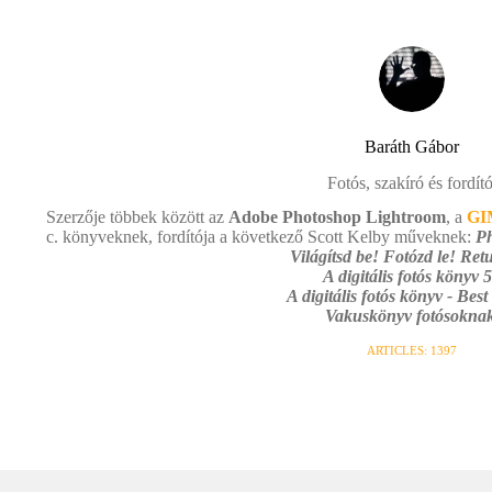
Baráth Gábor
Fotós, szakíró és fordító
Szerzője többek között az
Adobe Photoshop Lightroom
, a
GI
c. könyveknek, fordítója a következő Scott Kelby műveknek:
Ph
Világítsd be! Fotózd le! Retu
A digitális fotós könyv 5
A digitális fotós könyv - Best
Vakuskönyv fotósoknak
ARTICLES: 1397