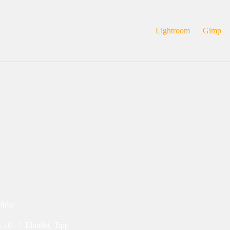
Lightroom
Gimp
ítése
s 10.
Elmélet
,
Tipp