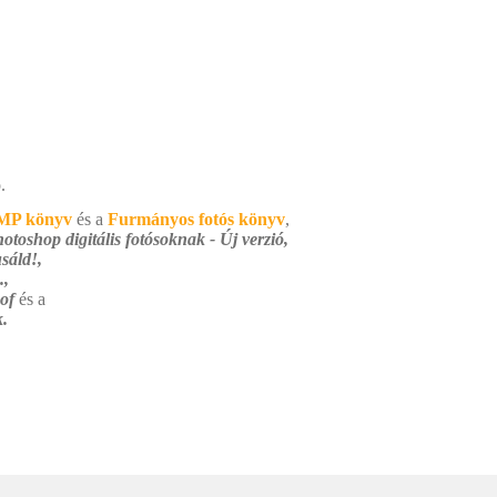
.
MP könyv
és a
Furmányos fotós könyv
,
otoshop digitális fotósoknak - Új verzió,
sáld!,
.,
 of
és a
.