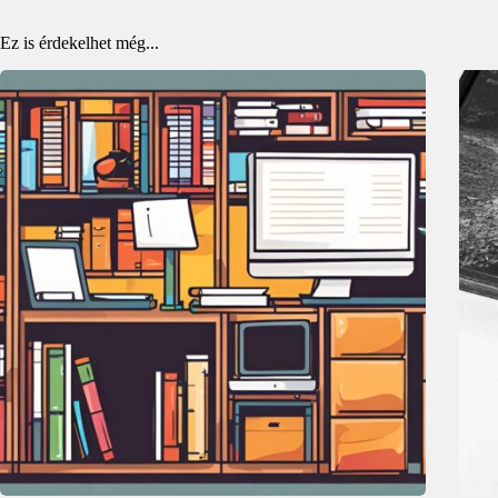
Ez is érdekelhet még...