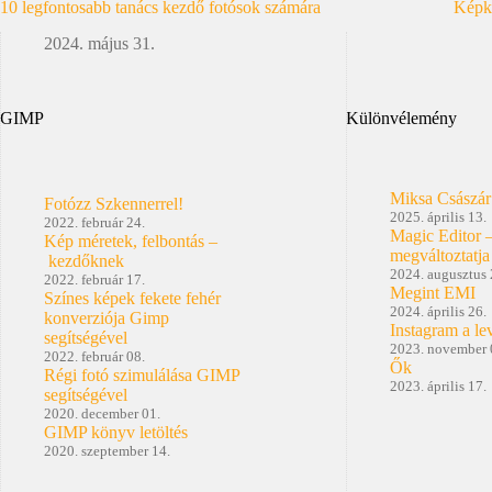
10 legfontosabb tanács kezdő fotósok számára
Képke
2024. május 31.
GIMP
Különvélemény
Miksa Császár
Fotózz Szkennerrel!
2025. április 13.
2022. február 24.
Magic Editor 
Kép méretek, felbontás –
megváltoztatja
kezdőknek
2024. augusztus 
2022. február 17.
Megint EMI
Színes képek fekete fehér
2024. április 26.
konverziója Gimp
Instagram a le
segítségével
2023. november 
2022. február 08.
Ők
Régi fotó szimulálása GIMP
2023. április 17.
segítségével
2020. december 01.
GIMP könyv letöltés
2020. szeptember 14.