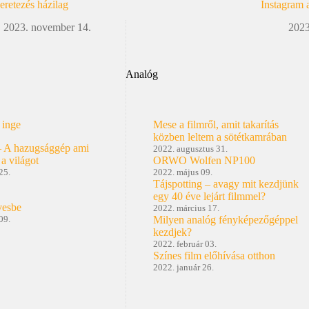
retezés házilag
Instagram 
2023. november 14.
2023
Analóg
 inge
Mese a filmről, amit takarítás
közben leltem a sötétkamrában
– A hazugsággép ami
2022. augusztus 31.
 a világot
ORWO Wolfen NP100
25.
2022. május 09.
Tájspotting – avagy mit kezdjünk
egy 40 éve lejárt filmmel?
vesbe
2022. március 17.
09.
Milyen analóg fényképezőgéppel
kezdjek?
2022. február 03.
Színes film előhívása otthon
2022. január 26.