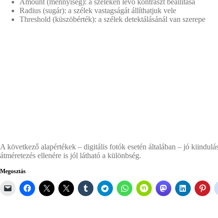
Amount (mennyiség): a széleken lévő kontraszt beállítása
Radius (sugár): a szélek vastagságát állíthatjuk vele
Threshold (küszöbérték): a szélek detektálásánál van szerepe
A következő alapértékek – digitális fotók esetén általában – jó kiindulá
átméretezés ellenére is jól látható a különbség.
Megosztás