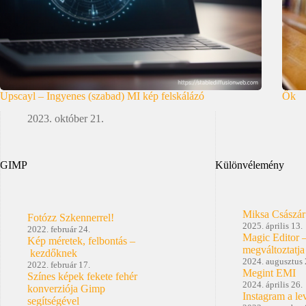
Upscayl – Ingyenes (szabad) MI kép felskálázó
Ők
2023. október 21.
GIMP
Különvélemény
Miksa Császár
Fotózz Szkennerrel!
2025. április 13.
2022. február 24.
Magic Editor 
Kép méretek, felbontás –
megváltoztatja
kezdőknek
2024. augusztus 
2022. február 17.
Megint EMI
Színes képek fekete fehér
2024. április 26.
konverziója Gimp
Instagram a le
segítségével