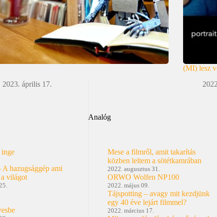
(MI) lesz 
2023. április 17.
2022
Analóg
 inge
Mese a filmről, amit takarítás
közben leltem a sötétkamrában
– A hazugsággép ami
2022. augusztus 31.
 a világot
ORWO Wolfen NP100
25.
2022. május 09.
Tájspotting – avagy mit kezdjünk
egy 40 éve lejárt filmmel?
vesbe
2022. március 17.