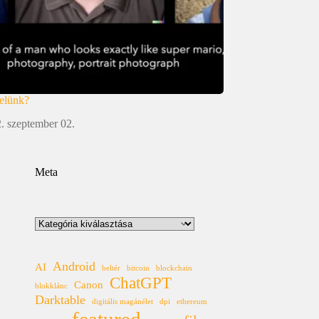
velünk?
. szeptember 02.
Meta
Kategóriák
Android
AI
beltér
bitcoin
blockchain
ChatGPT
Canon
blokklánc
Darktable
digitális magánélet
dpi
ethereum