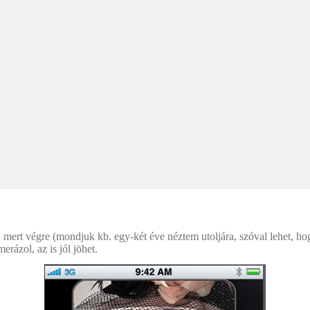
mert végre (mondjuk kb. egy-két éve néztem utoljára, szóval lehet, hogy
rázol, az is jól jöhet.