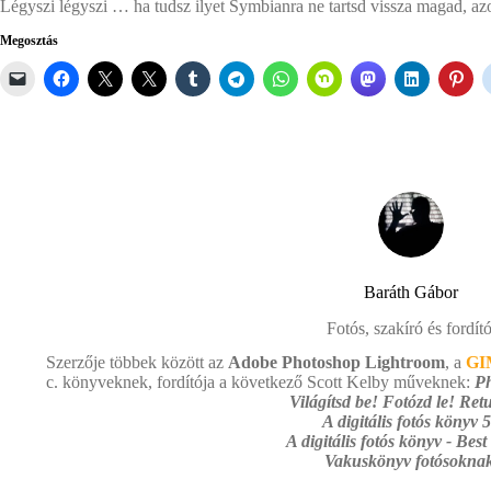
Légyszi légyszi … ha tudsz ilyet Symbianra ne tartsd vissza magad, azon
Megosztás
Baráth Gábor
Fotós, szakíró és fordító
Szerzője többek között az
Adobe Photoshop Lightroom
, a
GI
c. könyveknek, fordítója a következő Scott Kelby műveknek:
Ph
Világítsd be! Fotózd le! Retu
A digitális fotós könyv 5
A digitális fotós könyv - Best
Vakuskönyv fotósoknak