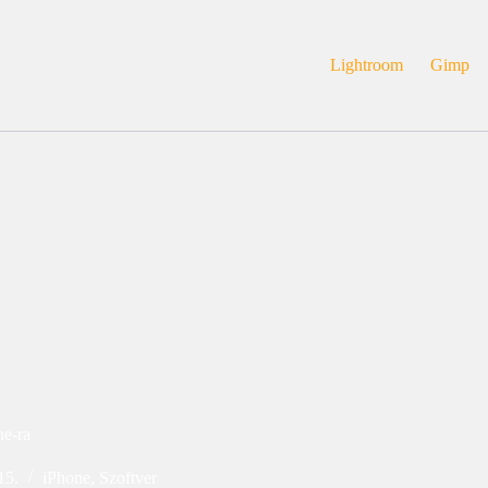
Lightroom
Gimp
ne-ra
15.
iPhone
,
Szoftver