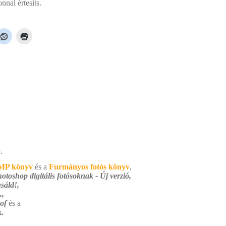
nal értesíts.
.
MP könyv
és a
Furmányos fotós könyv
,
otoshop digitális fotósoknak - Új verzió,
sáld!,
.,
 of
és a
.