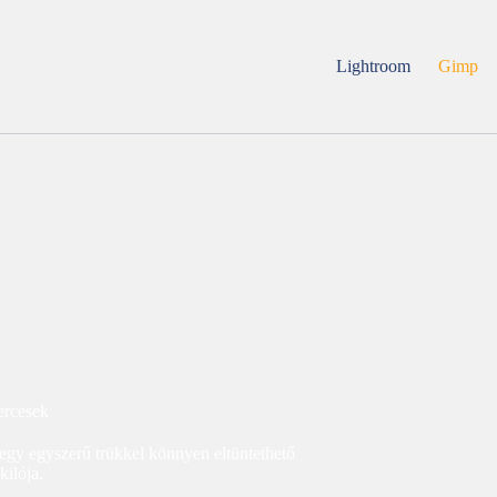
Lightroom
Gimp
ercesek
egy egyszerű trükkel könnyen eltüntethető
kilója.