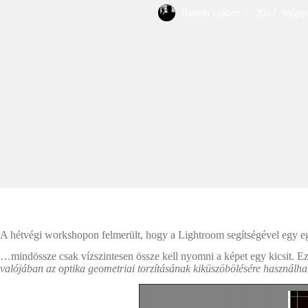
Baráth Gábor
2017. május
A hétvégi workshopon felmerült, hogy a Lightroom segítségével egy eg
…mindössze csak vízszintesen össze kell nyomni a képet egy kicsit. E
valójában az optika geometriai torzításának kiküszöbölésére használ