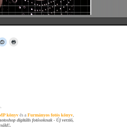
.
MP könyv
és a
Furmányos fotós könyv
,
otoshop digitális fotósoknak - Új verzió,
sáld!,