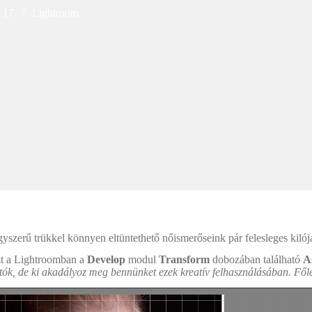
 17.
Lightroom
yszerű trükkel könnyen eltüntethető nőismerőseink pár felesleges kil
zt a Lightroomban a
Develop
modul
Transform
dobozában található
A
hatók, de ki akadályoz meg bennünket ezek kreatív felhasználásában. 