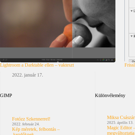
Lightroom a Darktable ellen – vakteszt
Friss
2022. január 17.
GIMP
Különvélemény
Miksa Császár
Fotózz Szkennerrel!
2025. április 13.
2022. február 24.
Magic Editor 
Kép méretek, felbontás –
megváltoztatja
kezdőknek