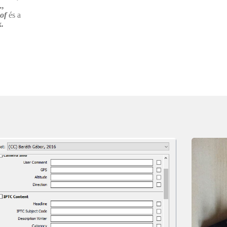
.,
 of
és a
.