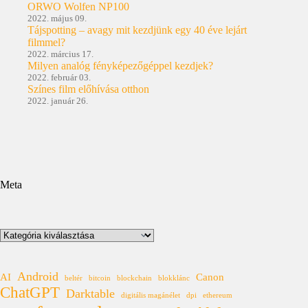
ORWO Wolfen NP100
2022. május 09.
Tájspotting – avagy mit kezdjünk egy 40 éve lejárt
filmmel?
2022. március 17.
Milyen analóg fényképezőgéppel kezdjek?
2022. február 03.
Színes film előhívása otthon
2022. január 26.
Meta
Kategóriák
Android
AI
Canon
beltér
bitcoin
blockchain
blokklánc
ChatGPT
Darktable
digitális magánélet
dpi
ethereum