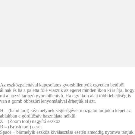
Az eszközpalettával kapcsolatos gyorsbillentyűk egyetlen betűből
állnak és ha a paletta fölé visszük az egeret minden ikon ki is írja, hogy
mi a hozzá tartozó gyorsbillentyű. Ha egy ikon alatt több lehetőség is
van a gomb öbbszöri lenyomásával érhetjük el azt.
H – (hand tool) kéz melynek segítségével mozgatni tudjuk a képet az
ablakban a gördítősáv használata nélkül
Z – (Zoom tool) nagyító eszköz
B – (Brush tool) ecset
Space – bármelyik eszköz kiválasztása esetén ameddig nyomva tartjuk