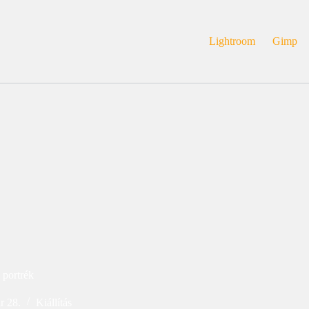
Lightroom
Gimp
 portrék
r 28.
Kiállítás