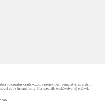
társ fotográfus csatlakozott a projekthez, bemutatva az instant
ésével és az instant fotográfia speciális eszközeivel új értékek
iában.