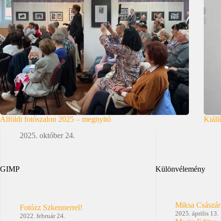
Alföldi fotószalon 2025 – megnyitó
Kiáll
2025. október 24.
GIMP
Különvélemény
Miksa Császár
Fotózz Szkennerrel!
2025. április 13.
2022. február 24.