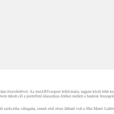
tai részvételével. Az instARTcsoport felhívására, tagjain kívül több kor
Nem titkolt cél a portréfotó klasszikus értékei mellett a határok feszeget
ét szekcióba válogatta, ennek első része látható volt a Mai Manó Galér