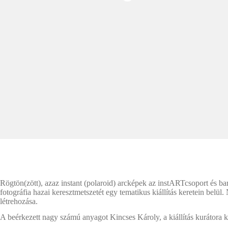
Rögtön(zött), azaz instant (polaroid) arcképek az instARTcsoport és bará
fotográfia hazai keresztmetszetét egy tematikus kiállítás keretein belül. 
létrehozása.
A beérkezett nagy számú anyagot Kincses Károly, a kiállítás kurátora k