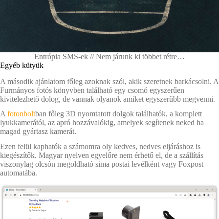
Entrópia SMS-ek // Nem járunk ki többet rétre…
Egyéb kütyük
A második ajánlatom főleg azoknak szól, akik szeretnek barkácsolni. A
Furmányos fotós könyvben található egy csomó egyszerűen
kivitelezhető dolog, de vannak olyanok amiket egyszerűbb megvenni.
A
fotonbolt
ban főleg 3D nyomtatott dolgok találhatók, a komplett
lyukkamerától, az apró hozzávalókig, amelyek segítenek neked ha
magad gyártasz kamerát.
Ezen felül kaphatók a számomra oly kedves, nedves eljáráshoz is
kiegészítők. Magyar nyelven egyelőre nem érhető el, de a szállítás
viszonylag olcsón megoldható sima postai levélként vagy Foxpost
automatába.