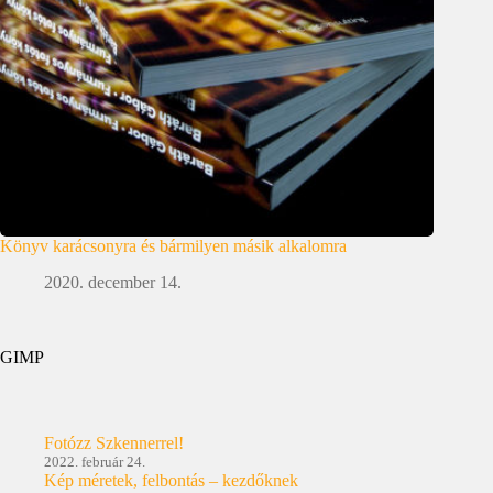
Könyv karácsonyra és bármilyen másik alkalomra
2020. december 14.
GIMP
Fotózz Szkennerrel!
2022. február 24.
Kép méretek, felbontás – kezdőknek