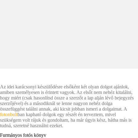
Az idei karácsonyi készülődésre elsőként két olyan dolgot ajánlok,
amiben személyesen is érintett vagyok. Az elsőt nem nehéz kitalálni,
hogy miért (csak hasonlítsd össze a szerzőt a lap alján lévő bejegyzés
szerzőjével) és a másodiknál se lenne nagyon nehéz dolga
összefüggést találni annak, aki kicsit jobban ismeri a dolgaimat. A
fotonbolt
ban kapható dolgok egy részét én terveztem, mivel
szükségem volt rájuk és gondoltam, ha már úgyis kész, hátha más is
tudná, szeretné használni ezeket.
Furmányos fotós könyv