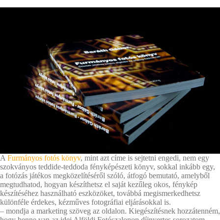
A
Furmányos fotós könyv
, mint azt címe is sejtetni engedi, nem egy
szokványos teddide-teddoda fényképészeti könyv, sokkal inkább egy,
a fotózás játékos megközelítéséről szóló, átfogó bemutató, amelyből
megtudhatod, hogyan készíthetsz el saját kezűleg okos, fénykép
készítéséhez használható eszközöket, továbbá megismerkedhetsz
különféle érdekes, kézműves fotográfiai eljárásokkal is.
– mondja a marketing szöveg az oldalon. Kiegészítésnek hozzátenném,
hogy benne van az idei Alföldi Fotószalonon díjnyertes sorozatom