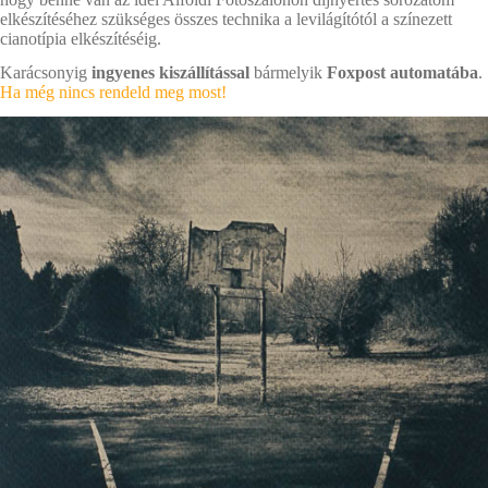
elkészítéséhez szükséges összes technika a levilágítótól a színezett
cianotípia elkészítéséig.
Karácsonyig
ingyenes kiszállítással
bármelyik
Foxpost automatába
.
Ha még nincs rendeld meg most!