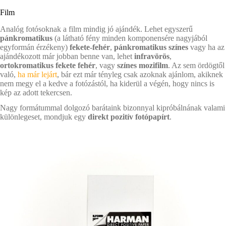
Film
Analóg fotósoknak a film mindig jó ajándék. Lehet egyszerű
pánkromatikus
(a látható fény minden komponensére nagyjából
egyformán érzékeny)
fekete-fehér
,
pánkromatikus színes
vagy ha az
ajándékozott már jobban benne van, lehet
infravörös
,
ortokromatikus fekete fehér
, vagy
színes mozifilm
. Az sem ördögtől
való,
ha már lejárt
, bár ezt már tényleg csak azoknak ajánlom, akiknek
nem megy el a kedve a fotózástól, ha kiderül a végén, hogy nincs is
kép az adott tekercsen.
Nagy formátummal dolgozó barátaink bizonnyal kipróbálnának valami
különlegeset, mondjuk egy
direkt pozitív fotópapírt
.