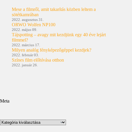
Mese a filmről, amit takarítás közben leltem a
sötétkamrában
2022. augusztus 31.
ORWO Wolfen NP100
2022. május 09.
Tájspotting – avagy mit kezdjünk egy 40 éve lejárt
filmmel?
2022. március 17.
Milyen analóg fényképezőgéppel kezdjek?
2022. február 03.
Színes film előhívása otthon
2022. január 26.
Meta
Kategóriák