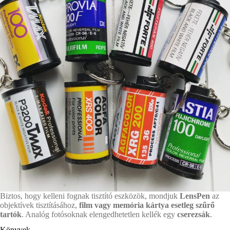
Biztos, hogy kelleni fognak tisztító eszközök, mondjuk
LensPen
az
objektívek tisztításához,
film vagy memória kártya esetleg szűrő
tartók
. Analóg fotósoknak elengedhetetlen kellék egy
cserezsák
.
Könyvek