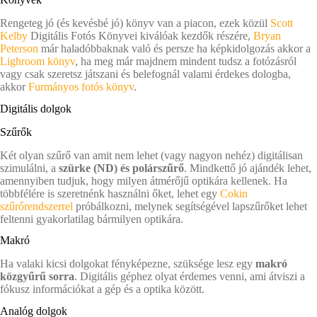
Rengeteg jó (és kevésbé jó) könyv van a piacon, ezek közül
Scott
Kelby
Digitális Fotós Könyvei kiválóak kezdők részére,
Bryan
Peterson
már haladóbbaknak való és persze ha képkidolgozás akkor a
Lighroom könyv
, ha meg már majdnem mindent tudsz a fotózásról
vagy csak szeretsz játszani és belefognál valami érdekes dologba,
akkor
Furmányos fotós könyv
.
Digitális dolgok
Szűrők
Két olyan szűrő van amit nem lehet (vagy nagyon nehéz) digitálisan
szimulálni, a
szürke (ND) és polárszűrő
. Mindkettő jó ajándék lehet,
amennyiben tudjuk, hogy milyen átmérőjű optikára kellenek. Ha
többfélére is szeretnénk használni őket, lehet egy
Cokin
szűrőrendszerrel
próbálkozni, melynek segítségével lapszűrőket lehet
feltenni gyakorlatilag bármilyen optikára.
Makró
Ha valaki kicsi dolgokat fényképezne, szüksége lesz egy
makró
közgyűrű sorra
. Digitális géphez olyat érdemes venni, ami átviszi a
fókusz információkat a gép és a optika között.
Analóg dolgok