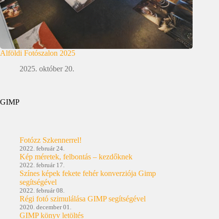
Alföldi Fotószalon 2025
2025. október 20.
GIMP
Fotózz Szkennerrel!
2022. február 24.
Kép méretek, felbontás – kezdőknek
2022. február 17.
Színes képek fekete fehér konverziója Gimp
segítségével
2022. február 08.
Régi fotó szimulálása GIMP segítségével
2020. december 01.
GIMP könyv letöltés