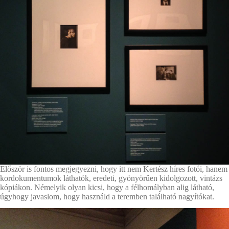
Először is fontos megjegyezni, hogy itt nem Kertész híres fotói, hanem
kordokumentumok láthatók, eredeti, gyönyörűen kidolgozott, vintázs
kópiákon. Némelyik olyan kicsi, hogy a félhomályban alig látható,
úgyhogy javaslom, hogy használd a teremben található nagyítókat.