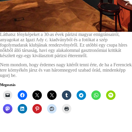
Láthatsz fényképeket a 30-as évek párizsi magyar emigránsairól,
anyagokat az Igazi Ady c. kiadványból és a fotókat a szép
fogolymadarak klubjának rendezvényéről. Ez utóbbi egy csupa híres
nőkből álló társaság, havi egy alakalommal gasztronómiai kritikát
készített egy-egy kiválasztott párizsi étteremről.
Nem mondom, hogy érdemes nagy kitérőt tenni érte, de ha a Ferenciek
tere környékén jársz és van háromnegyed szabad órád, mindenképp
ugorj be.
Megosztás