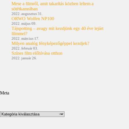
Mese a filmről, amit takarítás közben leltem a
sötétkamrában
2022. augusztus 31.
ORWO Wolfen NP100
2022. május 09.
Tájspotting – avagy mit kezdjünk egy 40 éve lejárt
filmmel?
2022. március 17.
Milyen analóg fényképezőgéppel kezdjek?
2022. február 03.
Színes film előhívása otthon
2022. január 26.
Meta
Kategóriák