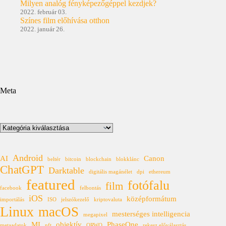
Milyen analóg fényképezőgéppel kezdjek?
2022. február 03.
Színes film előhívása otthon
2022. január 26.
Meta
Kategóriák
Android
AI
Canon
beltér
bitcoin
blockchain
blokklánc
ChatGPT
Darktable
digitális magánélet
dpi
ethereum
featured
fotófalu
film
facebook
felbontás
iOS
középformátum
importálás
ISO
jelszókezelő
kriptovaluta
Linux
macOS
mesterséges intelligencia
megapixel
MI
objektív
PhaseOne
metaadatok
nft
ORWO
rekesz előválasztás