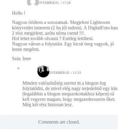
2014. NOVEMBER 01. / 17:28
Hello !
Nagyon örültem a sorozatnak. Megjelent Lightroom
könyveidet ismerem (2 ha jól tudom). A DigitalFoto-ban
2 rész megjelent, azóta néma csend !!!.
Hol lehet tovább olvasni ? Esetleg letölteni.
Nagyon várom a folytatást. Egy kicsit öreg vagyok, jó
lenne megérni.
Szia: Imre
dincsi
2014. NOVEMBER 02. / 11:53
Minden valószínűség szerint itt a blogon fog
folytatódni, de mivel elég nagy terjedelmű egy írás
(legalábbis a blogon megszokottakhoz képest) rá
kell vegyem magam, hogy megszerkesszem őket.
Még két rész biztosan lesz.
Comments are closed.