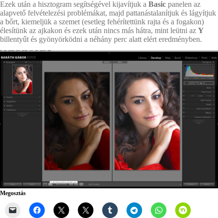
Ezek után a hisztogram segítségével kijavítjuk a
Basic
panelen az
alapvető felvételezési problémákat, majd pattanástalanítjuk és lágyítjuk
a bőrt, kiemeljük a szemet (esetleg fehérítettünk rajta és a fogakon)
élesítünk az ajkakon és ezek után nincs más hátra, mint leütni az
Y
billentyűt és gyönyörködni a néhány perc alatt elért eredményben.
Megosztás