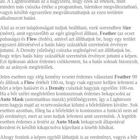
áll. A Lightroomban az a nagyszerű, hogy ezek az értékek, mint
minden más csúszka értéke a programban, bármikor megváltoztatható,
vagyis később egyszerűen megváltoztathatjuk az ezen területre
alkalmazott hatást.
Alul az ecset tulajdonságait tudjuk beállítani, ezek sorrendben
Size
(méret), amit egyszerűbb az egér görgővel állítani,
Feather
(az ecset
puhasága) és
Flow
(fedés), amivel azt állíthatjuk be, hogy egy terület
egyszeri átfestésével a hatás hány százalékát szeretnénk érvényre
juttatni. A Density (sűrűség) csúszka segítségével azt állíthatjuk be,
hogy teljes hatás hány százalékát szeretnénk érvényre juttatni a képen.
Ezt tipikusan akkor érdemes csökkenteni, ha a hatás soknak bizonyult,
de az arányok megfelelőek.
Jelen esetben egy elég kemény ecsetet érdemes választani
Feather
90
és állítsuk a
Flow
értékét 100-ra, hogy csak egyszer kelljen lefesteni a
bőrt a teljes hatásért és a
Density
csúszkát hagyjuk egyelőre 100-on.
Ha a bőr szélei megfelelően kontrasztosak érdemes bekapcsolni az
Auto Mask
(automatikus maszk) jelölőnégyzetet, így a Lightroom
nem hagyja majd az ecsetvonásokat kifutni a bőrfelületen kívülre. Sok
esetben azonban, főleg ha a bőrfelület is kontrasztos a funkció nem ad
jó eredményt, mert az sem tudjuk lefesteni amit szeretnénk. A legtöbb
esetben érdemes a festést az
Auto Mask
bekapcsolt állapotával
kezdeni és később kikapcsolva kijavítani a kisebb hibákat.
Ahogy festünk a képen egyből láthatjuk is az eredményt, vagyis a bőr