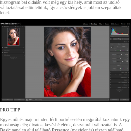
hisztogram bal oldalán volt még egy kis hely, amit most az utolsó
változtatással eltüntettünk, így a csúcsfények is jobban szeparáltak
lettek.
PRO TIPP
Egyes női és majd minden férfi portré esetén megpróbálkozhatunk egy
mostanság elég divatos, kevésbé élénk, deszaturált változattal is. A
Basic
panelen alul található
Presence
(megjelenés) részen található