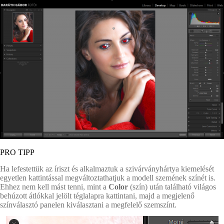
PRO TIPP
Ha lefestettük az íriszt és alkalmaztuk a szivárványhártya kiemelését
egyetlen kattintással megváltoztathatjuk a modell szemének színét is.
Ehhez nem kell mást tenni, mint a
Color
(szín) után található világos
behúzott átlókkal jelölt téglalapra kattintani, majd a megjelenő
színválasztó panelen kiválasztani a megfelelő szemszínt.