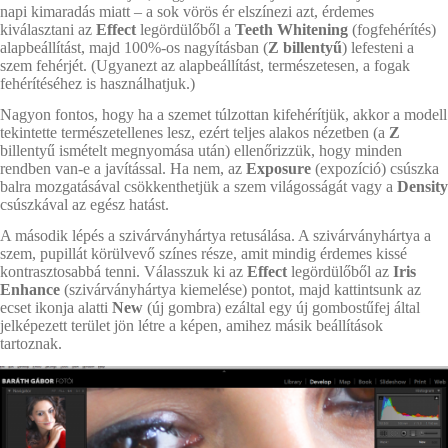
napi kimaradás miatt – a sok vörös ér elszínezi azt, érdemes
kiválasztani az
Effect
legördülőből a
Teeth Whitening
(fogfehérítés)
alapbeállítást, majd 100%-os nagyításban (
Z billentyű
) lefesteni a
szem fehérjét. (Ugyanezt az alapbeállítást, természetesen, a fogak
fehérítéséhez is használhatjuk.)
Nagyon fontos, hogy ha a szemet túlzottan kifehérítjük, akkor a modell
tekintette természetellenes lesz, ezért teljes alakos nézetben (a
Z
billentyű ismételt megnyomása után) ellenőrizzük, hogy minden
rendben van-e a javítással. Ha nem, az
Exposure
(expozíció) csúszka
balra mozgatásával csökkenthetjük a szem világosságát vagy a
Density
csúszkával az egész hatást.
A második lépés a szivárványhártya retusálása. A szivárványhártya a
szem, pupillát körülvevő színes része, amit mindig érdemes kissé
kontrasztosabbá tenni. Válasszuk ki az
Effect
legördülőből az
Iris
Enhance
(szivárványhártya kiemelése) pontot, majd kattintsunk az
ecset ikonja alatti
New
(új gombra) ezáltal egy új gombostűfej által
jelképezett terület jön létre a képen, amihez másik beállítások
tartoznak.