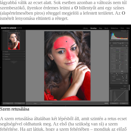
lágyabbá válik az ecset alatt. Sok esetben azonban a változás nem túl
szembeszökő, ilyenkor érdemes leütni a
O
billentyűt ami egy színes
(alapértelmesében piros) réteggel megjelöli a lefestett területet. Az
O
ismételt lenyomása eltünteti a réteget.
Szem retusálása
A szem retusálása általában két lépésből áll, amit szintén a retus ecset
segítségével oldhatunk meg. Az első (ha szükség van rá) a szem
fehérítése. Ha azt látjuk, hogy a szem fehérjében – mondjuk az előző