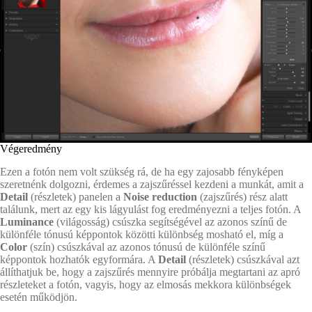
Végeredmény
Ezen a fotón nem volt szükség rá, de ha egy zajosabb fényképen
szeretnénk dolgozni, érdemes a zajszűréssel kezdeni a munkát, amit a
Detail
(részletek) panelen a
Noise reduction
(zajszűrés) rész alatt
találunk, mert az egy kis lágyulást fog eredményezni a teljes fotón. A
Luminance
(világosság) csúszka segítségével az azonos színű de
különféle tónusú képpontok közötti különbség mosható el, míg a
Color
(szín) csúszkával az azonos tónusú de különféle színű
képpontok hozhatók egyformára. A
Detail
(részletek) csúszkával azt
állíthatjuk be, hogy a zajszűrés mennyire próbálja megtartani az apró
részleteket a fotón, vagyis, hogy az elmosás mekkora különbségek
esetén működjön.