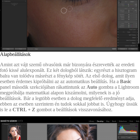
Alapbeállítások
Amint azt vájt szemű olvasóink már bizonyára észrevették az eredeti
fotó kissé alulexponált. Ez két dologból látszik: egyrészt a hisztogram
balra van tolódva másrészt a fénykép sötét. Az első dolog, amit ilyen
esetben érdemes kipróbálni az az automatikus beállítás. Ha a
Basic
panel második szekciójában rákattintunk az
Auto
gombra a Lightroom
megpróbálja matematikai alapon kiszámolni, milyenek is a jó
beállítások. Bár a legtöbb esetben a dolog megfelelő eredményt adja,
ebben az esetben szerintem én tudok sokkal jobbat is. Úgyhogy üssük
is le a
CTRL + Z
gombot a beállítások visszavonásához.