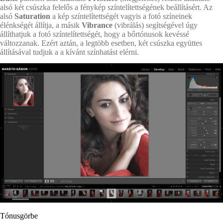
alsó két csúszka felelős a fénykép színtelítettségének beállításért. Az
alsó
Saturation
a kép színtelítettségét vagyis a fotó színeinek
élénkségét állítja, a másik
Vibrance
(vibrálás) segítségével úgy
állíthatjuk a fotó színtelítettségét, hogy a bőrtónusok kevéssé
változzanak. Ezért aztán, a legtöbb esetben, két csúszka együttes
állításával tudjuk a a kívánt színhatást elérni.
Tónusgörbe