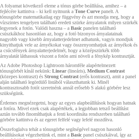
A folyamat következő eleme a tónus görbe beállítása, amihez – a
fejlécére kattintva – ki kell nyitnunk a
Tone Curve
panelt. A
tónusgörbe matematikailag egy függvény és azt mondja meg, hogy a
vízszintes tengelyen található eredeti szürke árnyalatok milyen szürkék
legyenek a fotón. Valódi haszna – a
Basic
panelen található
csúszkákhoz hasonlóan az, hogy a fotó bizonyos árnyalatainak
nagyobb vagy kisebb árnyalatterjedelmet adhatunk, vagyis mondjuk
kinyithatjuk vele az árnyékokat vagy összenyomhatjuk az árnyékok és
a csúcsfények árnyalatterjedelmét, hogy a középszürkék több
árnyalatát láthassuk viszont a fotón ami növeli a fénykép kontrasztját.
Az Adobe Photoshop Lightroom háromféle alapértelmezett
tónusgörbét kínál nekünk:
Linear
(lineáris),
Medium Contrast
(közepes kontraszt) és
Strong Contrast
(erős kontraszt), amit a panel
alján található legördülő listából választhatunk ki. Minél
kontrasztosabb fotót szeretnénk annál erősebb S alakú görbére lesz
szükségünk.
Érdemes megnézegetni, hogy az egyes alapbeállítások hogyan hatnak
a fotóra. Mivel ezek csak alapértékek, a legjobban tetsző beállítást
aztán tovább finomíthatjuk a fenti koordináta rendszerben található
görbére kattintva és az egeret felfelé vagy lefelé mozdítva.
Összefoglalva tehát a tónusgörbe segítségével nagyon hasonló
beállításokat végezhetünk el, mint a
Basic
panel csúszkáival, így az