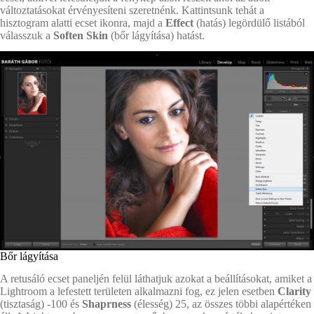
változtatásokat érvényesíteni szeretnénk. Kattintsunk tehát a
hisztogram alatti ecset ikonra, majd a
Effect
(hatás) legördülő listából
válasszuk a
Soften Skin
(bőr lágyítása) hatást.
Bőr lágyítása
A retusáló ecset paneljén felül láthatjuk azokat a beállításokat, amiket a
Lightroom a lefestett területen alkalmazni fog, ez jelen esetben
Clarity
(tisztaság)
-100
és
Shaprness
(élesség) 25, az összes többi alapértéken