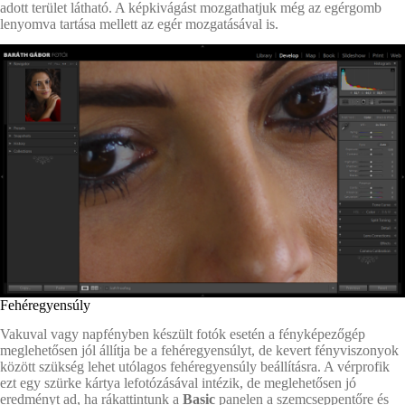
adott terület látható. A képkivágást mozgathatjuk még az egérgomb
lenyomva tartása mellett az egér mozgatásával is.
Fehéregyensúly
Vakuval vagy napfényben készült fotók esetén a fényképezőgép
meglehetősen jól állítja be a fehéregyensúlyt, de kevert fényviszonyok
között szükség lehet utólagos fehéregyensúly beállításra. A vérprofik
ezt egy szürke kártya lefotózásával intézik, de meglehetősen jó
eredményt ad, ha rákattintunk a
Basic
panelen a szemcseppentőre és