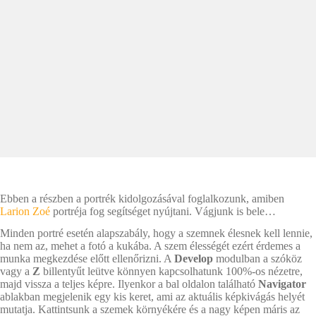
Ebben a részben a portrék kidolgozásával foglalkozunk, amiben
Larion Zoé
portréja fog segítséget nyújtani. Vágjunk is bele…
Minden portré esetén alapszabály, hogy a szemnek élesnek kell lennie,
ha nem az, mehet a fotó a kukába. A szem élességét ezért érdemes a
munka megkezdése előtt ellenőrizni. A
Develop
modulban a szóköz
vagy a
Z
billentyűt leütve könnyen kapcsolhatunk 100%-os nézetre,
majd vissza a teljes képre. Ilyenkor a bal oldalon található
Navigator
ablakban megjelenik egy kis keret, ami az aktuális képkivágás helyét
mutatja. Kattintsunk a szemek környékére és a nagy képen máris az