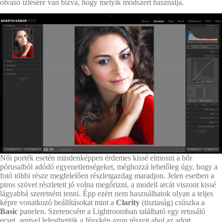
olvasó ízlésére van bízva, hogy melyik módszert használja.
Női porték esetén mindenképpen érdemes kissé elmosni a bőr
pórusaiból adódó egyenetlenségeket, méghozzá lehetőleg úgy, hogy a
fotó többi része megfelelően részletgazdag maradjon. Jelen esetben a
piros szövet részleteit jó volna megőrizni, a modell arcát viszont kissé
lágyabbá szeretném tenni. Épp ezért nem használhatok olyan a teljes
képre vonatkozó beállításokat mint a
Clarity
(tisztaság) csúszka a
Basic
panelen. Szerencsére a Lightroomban található egy retusáló
ecset, amivel lefesthetjük a fénykép azon részeit ahol az adott