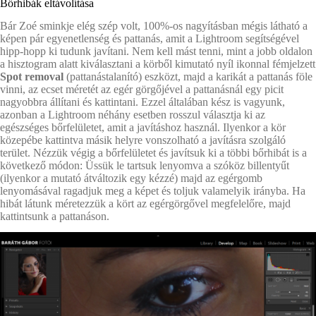
Bőrhibák eltávolítása
Bár Zoé sminkje elég szép volt, 100%-os nagyításban mégis látható a
képen pár egyenetlenség és pattanás, amit a Lightroom segítségével
hipp-hopp ki tudunk javítani. Nem kell mást tenni, mint a jobb oldalon
a hisztogram alatt kiválasztani a körből kimutató nyíl ikonnal fémjelzett
Spot removal
(pattanástalanító) eszközt, majd a karikát a pattanás föle
vinni, az ecset méretét az egér görgőjével a pattanásnál egy picit
nagyobbra állítani és kattintani. Ezzel általában kész is vagyunk,
azonban a Lightroom néhány esetben rosszul választja ki az
egészséges bőrfelületet, amit a javításhoz használ. Ilyenkor a kör
közepébe kattintva másik helyre vonszolható a javításra szolgáló
terület. Nézzük végig a bőrfelületet és javítsuk ki a többi bőrhibát is a
következő módon: Üssük le tartsuk lenyomva a szóköz billentyűt
(ilyenkor a mutató átváltozik egy kézzé) majd az egérgomb
lenyomásával ragadjuk meg a képet és toljuk valamelyik irányba. Ha
hibát látunk méretezzük a kört az egérgörgővel megfelelőre, majd
kattintsunk a pattanáson.