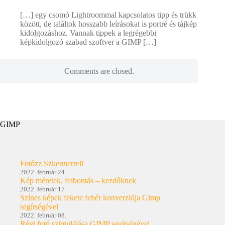
[…] egy csomó Lightroommal kapcsolatos tipp és trükk
között, de találtok hosszabb leírásokat is portré és tájkép
kidolgozáshoz. Vannak tippek a legrégebbi
képkidolgozó szabad szoftver a GIMP […]
Comments are closed.
GIMP
Fotózz Szkennerrel!
2022. február 24.
Kép méretek, felbontás – kezdőknek
2022. február 17.
Színes képek fekete fehér konverziója Gimp
segítségével
2022. február 08.
Régi fotó szimulálása GIMP segítségével