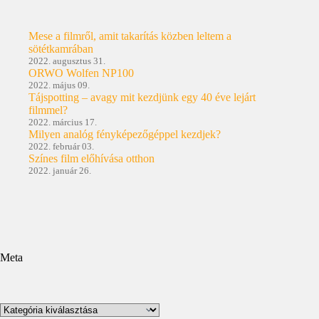
Mese a filmről, amit takarítás közben leltem a
sötétkamrában
2022. augusztus 31.
ORWO Wolfen NP100
2022. május 09.
Tájspotting – avagy mit kezdjünk egy 40 éve lejárt
filmmel?
2022. március 17.
Milyen analóg fényképezőgéppel kezdjek?
2022. február 03.
Színes film előhívása otthon
2022. január 26.
Meta
Kategóriák