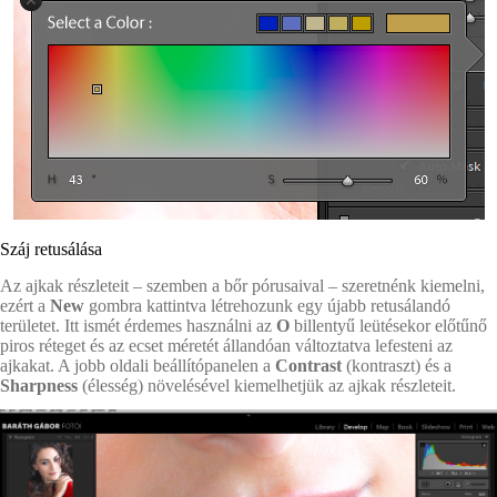
Száj retusálása
Az ajkak részleteit – szemben a bőr pórusaival – szeretnénk kiemelni,
ezért a
New
gombra kattintva létrehozunk egy újabb retusálandó
területet. Itt ismét érdemes használni az
O
billentyű leütésekor előtűnő
piros réteget és az ecset méretét állandóan változtatva lefesteni az
ajkakat. A jobb oldali beállítópanelen a
Contrast
(kontraszt) és a
Sharpness
(élesség) növelésével kiemelhetjük az ajkak részleteit.