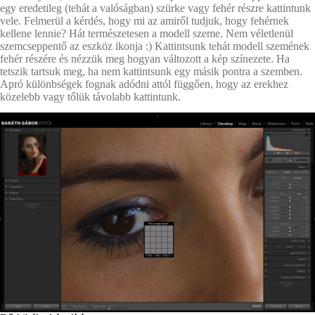
egy eredetileg (tehát a valóságban) szürke vagy fehér részre kattintunk
vele. Felmerül a kérdés, hogy mi az amiről tudjuk, hogy fehérnek
kellene lennie? Hát természetesen a modell szeme. Nem véletlenül
szemcseppentő az eszköz ikonja :) Kattintsunk tehát modell szemének
fehér részére és nézzük meg hogyan változott a kép színezete. Ha
tetszik tartsuk meg, ha nem kattintsunk egy másik pontra a szemben.
Apró különbségek fognak adódni attól függően, hogy az erekhez
közelebb vagy tőlük távolabb kattintunk.