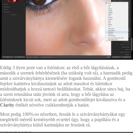
Eddig 3 ilyen pont van a fotónkon: az első a bőr lágyításának, a
második a szemek fehérítésének (ha szükség volt rá), a harmadik pedig
amit a szivárványhártya kiemelésére fogunk használni. A gombostű
fejekre kattintva kiválasztatjuk az adott maszkot és bármikor
módosíthatjuk a hozzá tartozó beállításokat. Tehát, akkor sincs baj, ha
a szem retusálása után jövünk rá arra, hogy a bőr lágyítása az
ízlésünknek kicsit sok, mert az adott gombostűfejet kiválasztva és a
Clarity
értékét növelve csökkenthetjük a hatást.
Most pedig 100%-os nézetben, fessük le a szivárványhártyákat egy
megfelelő méretű keményebb ecsettel úgy, hogy a pupillára és a
szivárványhártya külső karimájára ne fessünk rá.