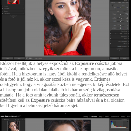
Először beállítjuk a helyes expozíciót az
Exposure
csúszka jobbra
tolásával, miközben az egyik szemünk a hisztogramon, a másik a
fotón. Ha a hisztogram is nagyjából kitölti a rendelkezésre álló helyet
és a fotó is jól néz ki, akkor ezzel kész is vagyunk. Érdemes
odafigyelni, hogy a világosítás közben ne égjenek ki képrészletek. Ezt
a hisztogram jobb oldalán található kis háromszög kivilágosodása
mutatja. Ha a fotó amit javítunk túlexponált, akkor természetesen
sötétíteni kell az
Exposure
csúszka balra húzásával és a bal oldalon
kell figyelni a bebukást jelző háromszöget.