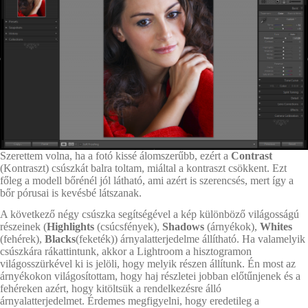
Szerettem volna, ha a fotó kissé álomszerűbb, ezért a
Contrast
(Kontraszt) csúszkát balra toltam, miáltal a kontraszt csökkent. Ezt
főleg a modell bőrénél jól látható, ami azért is szerencsés, mert így a
bőr pórusai is kevésbé látszanak.
A következő négy csúszka segítségével a kép különböző világosságú
részeinek (
Highlights
(csúcsfények),
Shadows
(árnyékok),
Whites
(fehérek),
Blacks
(feketék)) árnyalatterjedelme állítható. Ha valamelyik
csúszkára rákattintunk, akkor a Lightroom a hisztogramon
világosszürkével ki is jelöli, hogy melyik részen állítunk. Én most az
árnyékokon világosítottam, hogy haj részletei jobban előtűnjenek és a
fehéreken azért, hogy kitöltsük a rendelkezésre álló
árnyalatterjedelmet. Érdemes megfigyelni, hogy eredetileg a