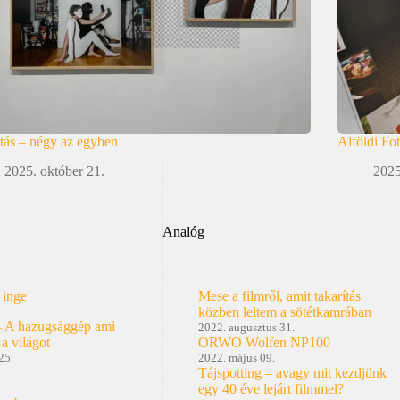
ítás – négy az egyben
Alföldi Fo
2025. október 21.
2025
Analóg
 inge
Mese a filmről, amit takarítás
közben leltem a sötétkamrában
– A hazugsággép ami
2022. augusztus 31.
 a világot
ORWO Wolfen NP100
25.
2022. május 09.
Tájspotting – avagy mit kezdjünk
egy 40 éve lejárt filmmel?