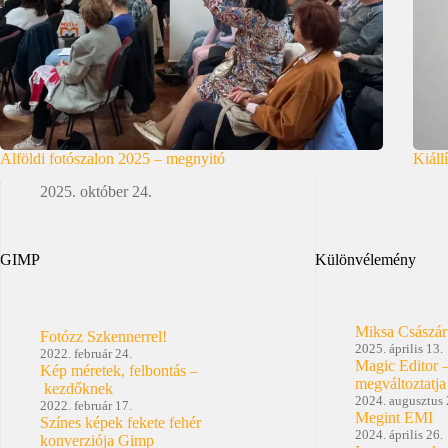
Alföldi fotószalon 2025 – megnyitó
Kiáll
2025. október 24.
GIMP
Különvélemény
Miksa Császár
Fotózz Szkennerrel!
2025. április 13.
2022. február 24.
Magic Editor 
Kép méretek, felbontás –
megváltoztatja
kezdőknek
2024. augusztus 
2022. február 17.
Megint EMI
Színes képek fekete fehér
2024. április 26.
konverziója Gimp