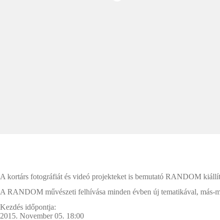
A kortárs fotográfiát és videó projekteket is bemutató RANDOM kiállí
A RANDOM művészeti felhívása minden évben új tematikával, más-más h
Kezdés időpontja:
2015. November 05. 18:00