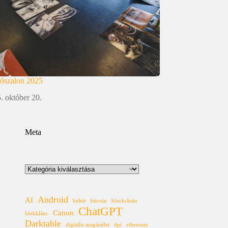
tószalon 2025
. október 20.
Meta
Kategóriák
Android
AI
beltér
bitcoin
blockchain
ChatGPT
Canon
blokklánc
Darktable
digitális magánélet
dpi
ethereum