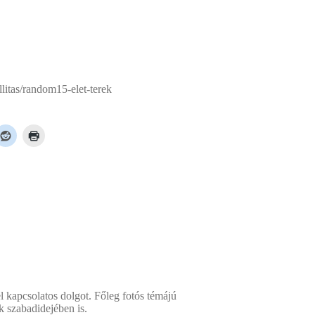
llitas/random15-elet-terek
l kapcsolatos dolgot. Főleg fotós témájú
k szabadidejében is.