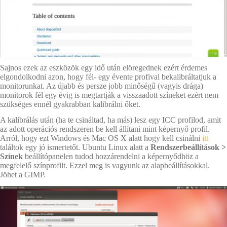
Sajnos ezek az eszközök egy idő után elöregednek ezért érdemes
elgondolkodni azon, hogy fél- egy évente profival bekalibráltatjuk a
monitorunkat. Az újabb és persze jobb minőségű (vagyis drága)
monitorok fél egy évig is megtartják a visszaadott színeket ezért nem
szükséges ennél gyakrabban kalibrálni őket.
A kalibrálás után (ha te csináltad, ha más) lesz egy ICC profilod, amit
az adott operációs rendszeren be kell állítani mint képernyő profil.
Arról, hogy ezt Windows és Mac OS X alatt hogy kell csinálni
itt
találtok egy jó ismertetőt. Ubuntu Linux alatt a
Rendszerbeállítások
>
Színek
beállítópanelen tudod hozzárendelni a képernyődhöz a
megfelelő színprofilt. Ezzel meg is vagyunk az alapbeállításokkal.
Jöhet a GIMP.