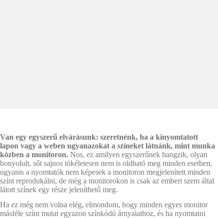
Van egy egyszerű elvárásunk: szeretnénk, ha a kinyomtatott
lapon vagy a weben ugyanazokat a színeket látnánk, mint munka
közben a monitoron.
Nos, ez amilyen egyszerűnek hangzik, olyan
bonyolult, sőt sajnos tökéletesen nem is oldható meg minden esetben,
ugyanis a nyomtatók nem képesek a monitoron megjelenített minden
színt reprodukálni, de még a monitorokon is csak az emberi szem által
látott színek egy része jeleníthető meg.
Ha ez még nem volna elég, elmondom, hogy minden egyes monitor
másféle színt mutat egyazon színkódú árnyalathoz, és ha nyomtatni