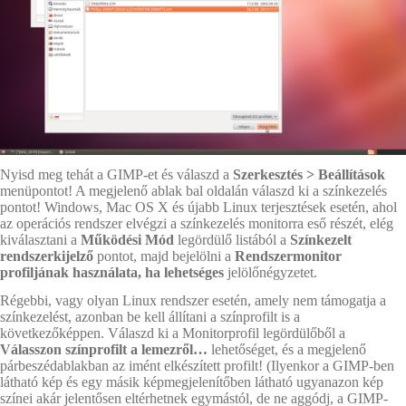
Nyisd meg tehát a GIMP-et és válaszd a
Szerkesztés
>
Beállítások
menüpontot! A megjelenő ablak bal oldalán válaszd ki a színkezelés
pontot! Windows, Mac OS X és újabb Linux terjesztések esetén, ahol
az operációs rendszer elvégzi a színkezelés monitorra eső részét, elég
kiválasztani a
Működési Mód
legördülő listából a
Színkezelt
rendszerkijelző
pontot, majd bejelölni a
Rendszermonitor
profiljának használata, ha lehetséges
jelölőnégyzetet.
Régebbi, vagy olyan Linux rendszer esetén, amely nem támogatja a
színkezelést, azonban be kell állítani a színprofilt is a
következőképpen. Válaszd ki a Monitorprofil legördülőből a
Válasszon színprofilt a lemezről…
lehetőséget, és a megjelenő
párbeszédablakban az imént elkészített profilt! (Ilyenkor a GIMP-ben
látható kép és egy másik képmegjelenítőben látható ugyanazon kép
színei akár jelentősen eltérhetnek egymástól, de ne aggódj, a GIMP-