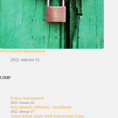
Jelszó kezelő alkalmazások
2022. március 15.
GIMP
Fotózz Szkennerrel!
2022. február 24.
Kép méretek, felbontás – kezdőknek
2022. február 17.
Színes képek fekete fehér konverziója Gimp