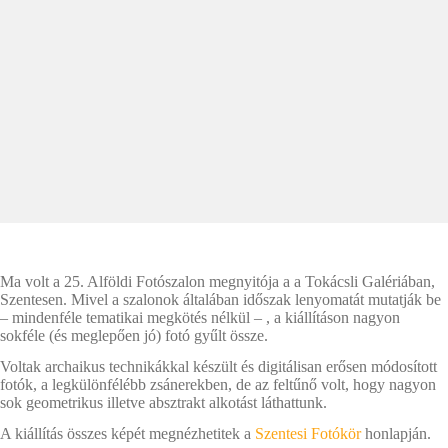
Ma volt a 25. Alföldi Fotószalon megnyitója a a Tokácsli Galériában,
Szentesen. Mivel a szalonok általában időszak lenyomatát mutatják be
– mindenféle tematikai megkötés nélkül – , a kiállításon nagyon
sokféle (és meglepően jó) fotó gyűlt össze.
Voltak archaikus technikákkal készült és digitálisan erősen módosított
fotók, a legkülönfélébb zsánerekben, de az feltűnő volt, hogy nagyon
sok geometrikus illetve absztrakt alkotást láthattunk.
A kiállítás összes képét megnézhetitek a
Szentesi Fotókör
honlapján.