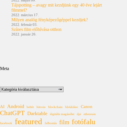
2022. május 09.
Tájspotting – avagy mit kezdjünk egy 40 éve lejárt
filmmel?
2022. március 17.
Milyen analóg fényképezőgéppel kezdjek?
2022. február 03.
Színes film előhívása otthon
2022. január 26.
Meta
Kategóriák
Android
AI
Canon
beltér
bitcoin
blockchain
blokklánc
ChatGPT
Darktable
digitális magánélet
dpi
ethereum
featured
fotófalu
film
facebook
felbontás