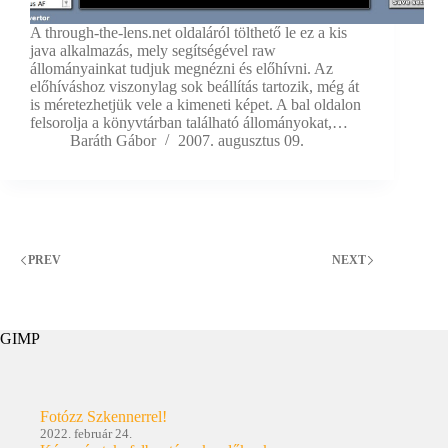
A through-the-lens.net oldaláról tölthető le ez a kis
java alkalmazás, mely segítségével raw
állományainkat tudjuk megnézni és előhívni. Az
előhíváshoz viszonylag sok beállítás tartozik, még át
is méretezhetjük vele a kimeneti képet. A bal oldalon
felsorolja a könyvtárban található állományokat,…
Baráth Gábor
2007. augusztus 09.
PREV
NEXT
GIMP
Fotózz Szkennerrel!
2022. február 24.