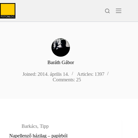
Skip
to
content
Baráth Gábor
Joined: 2014. április 14.
Articles: 1397
Comments: 25
Barkács
,
Tipp
Napellenző házilag – papírból