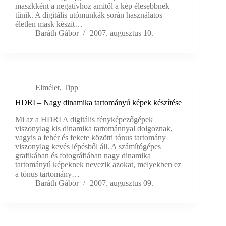
maszkként a negatívhoz amitől a kép élesebbnek
tűnik. A digitális utómunkák során használatos
életlen mask készít…
Baráth Gábor
2007. augusztus 10.
Elmélet
,
Tipp
HDRI – Nagy dinamika tartományú képek készítése
Mi az a HDRI A digitális fényképezőgépek
viszonylag kis dinamika tartománnyal dolgoznak,
vagyis a fehér és fekete közötti tónus tartomány
viszonylag kevés lépésből áll. A számítógépes
grafikában és fotográfiában nagy dinamika
tartományú képeknek nevezik azokat, melyekben ez
a tónus tartomány…
Baráth Gábor
2007. augusztus 09.