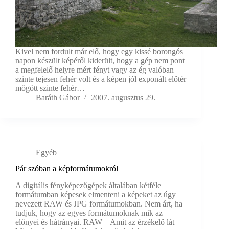
Kivel nem fordult már elő, hogy egy kissé borongós
napon készült képéről kiderült, hogy a gép nem pont
a megfelelő helyre mért fényt vagy az ég valóban
szinte tejesen fehér volt és a képen jól exponált előtér
mögött szinte fehér…
Baráth Gábor
2007. augusztus 29.
Egyéb
Pár szóban a képformátumokról
A digitális fényképezőgépek általában kétféle
formátumban képesek elmenteni a képeket az úgy
nevezett RAW és JPG formátumokban. Nem árt, ha
tudjuk, hogy az egyes formátumoknak mik az
előnyei és hátrányai. RAW – Amit az érzékelő lát