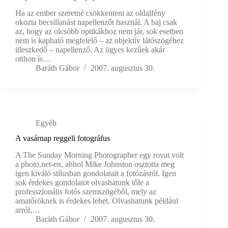
Ha az ember szeretné csökkenteni az oldalfény
okozta becsillanást napellenzőt használ. A baj csak
az, hogy az olcsóbb optikákhoz nem jár, sok esetben
nem is kapható megfelelő – az objektív látószögéhez
illeszkedő – napellenző. Az ügyes kezűek akár
otthon is…
Baráth Gábor
2007. augusztus 30.
Egyéb
A vasárnap reggeli fotográfus
A The Sunday Morning Photographer egy rovat volt
a photo.net-en, ahhol Mike Johnston osztotta meg
igen kiváló stílusban gondolatait a fotózásról. Igen
sok érdekes gondolatot olvashatunk tőle a
professzionális fotós szemszögéből, mely az
amatőröknek is érdekes lehet. Olvashatunk például
arról,…
Baráth Gábor
2007. augusztus 30.