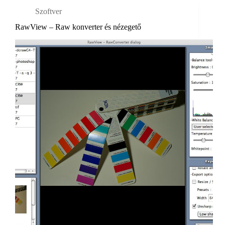
Szoftver
RawView – Raw konverter és nézegető