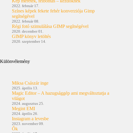
Kép méretek, felbontás – kezdőknek
2022. február 17.
Színes képek fekete fehér konverziója Gimp
segítségével
2022. február 08.
Régi fotó szimulálása GIMP segítségével
2020. december 01.
GIMP könyv letöltés
2020. szeptember 14.
Különvélemény
Miksa Császár inge
2025. április 13.
Magic Editor – A hazugsággép ami megváltoztatja a
világot
2024. augusztus 25.
Megint EMI
2024. április 26.
Instagram a levesbe
2023. november 09.
Ők