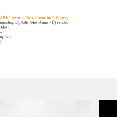
.
MP könyv
és a
Furmányos fotós könyv
,
otoshop digitális fotósoknak - Új verzió,
sáld!,
.,
 of
és a
.