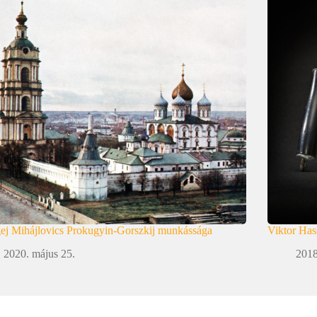
ej Mihájlovics Prokugyin-Gorszkij munkássága
Viktor Has
2020. május 25.
2018