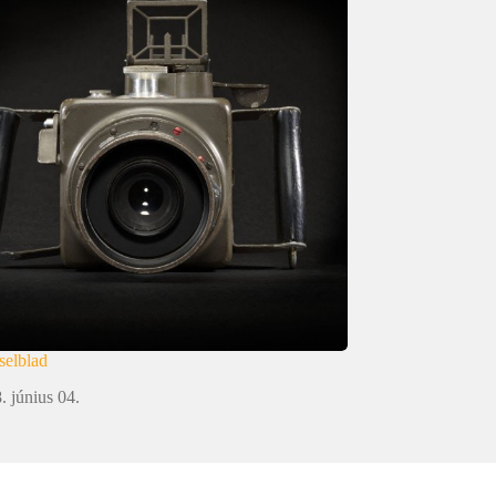
selblad
. június 04.