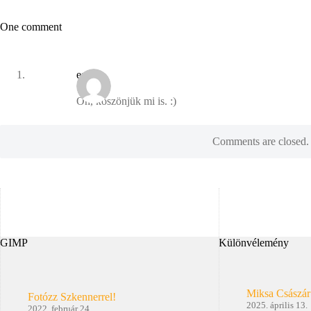
One comment
eszpee
Oh, köszönjük mi is. :)
Comments are closed.
GIMP
Különvélemény
Miksa Császár
Fotózz Szkennerrel!
2025. április 13.
2022. február 24.