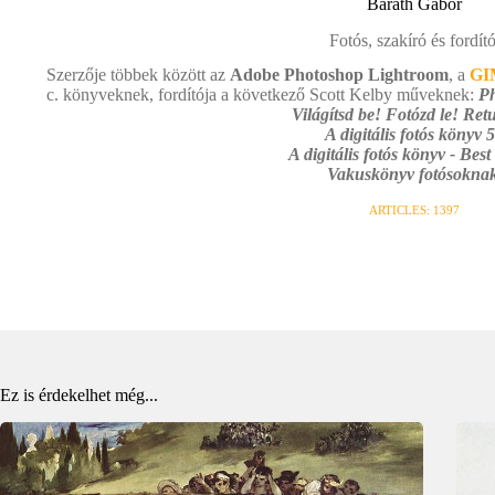
Baráth Gábor
Fotós, szakíró és fordító
Szerzője többek között az
Adobe Photoshop Lightroom
, a
GI
c. könyveknek, fordítója a következő Scott Kelby műveknek:
Ph
Világítsd be! Fotózd le! Retu
A digitális fotós könyv 5
A digitális fotós könyv - Best
Vakuskönyv fotósoknak
ARTICLES: 1397
Ez is érdekelhet még...