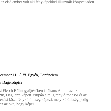
z első ember volt aki fényképekkel illusztrált könyvet adott
iái
ecember 11.
Egyéb
,
Történelem
y Dagerotípia?
t Flesch Bálint gyűjtésében találtam: A mint az az
zik, Daguerre képeit csupán a félig fénylő foncsor és az
ezüst közti fénykülönbség képezi, mely különbség pedig
 ez az oka, hogy képei…