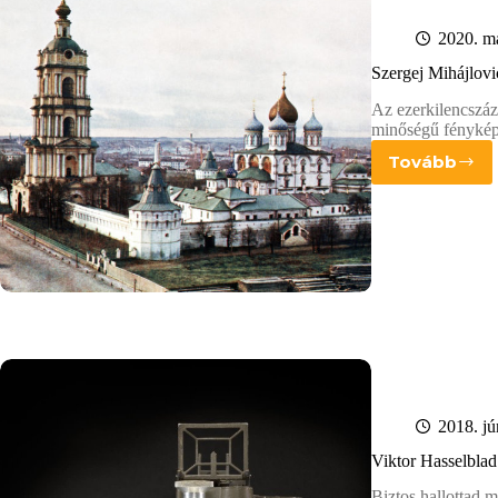
2020. má
Szergej Mihájlov
Az ezerkilencszáz
minőségű fényképe
Tovább
Szergej
Mihájlo
Prokug
Gorszki
munká
2018. jú
Viktor Hasselblad
Biztos hallottad 