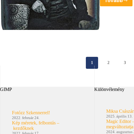
Tovább
Hogy
is
néz
ki
egy
Dagero
1
2
3
GIMP
Különvélemény
Miksa Császár
Fotózz Szkennerrel!
2025. április 13.
2022. február 24.
Magic Editor 
Kép méretek, felbontás –
megváltoztatja
kezdőknek
2024. augusztus 
2022. február 17.