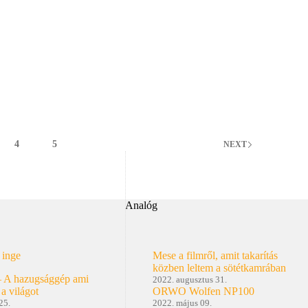
típia?
4
5
NEXT
Analóg
 inge
Mese a filmről, amit takarítás
közben leltem a sötétkamrában
– A hazugsággép ami
2022. augusztus 31.
 a világot
ORWO Wolfen NP100
25.
2022. május 09.