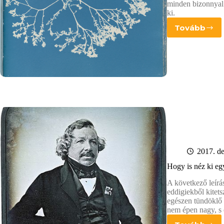
minden bizonnyal a
ki.
Tovább
Anna
Atkins
cianotíp
2017. d
Hogy is néz ki eg
A következő leírás
eddigiekből kitets
egészen tündöklő 
nem épen nagy, s