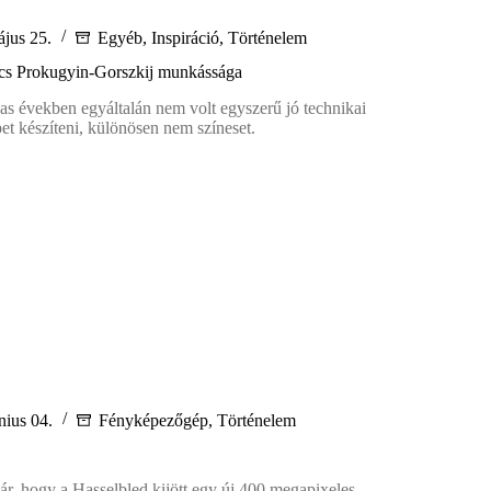
jus 25.
Egyéb
,
Inspiráció
,
Történelem
ics Prokugyin-Gorszkij munkássága
as években egyáltalán nem volt egyszerű jó technikai
t készíteni, különösen nem színeset.
vics
yin-
j
ssága
nius 04.
Fényképezőgép
,
Történelem
már, hogy a Hasselbled kijött egy új 400 megapixeles