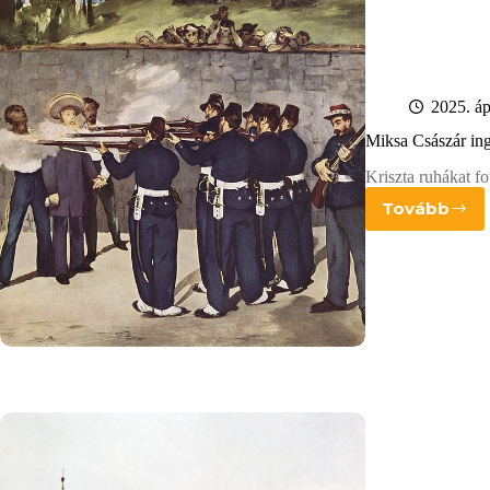
2025. ápr
Miksa Császár in
Kriszta ruhákat fo
Tovább
Miksa
Császá
inge