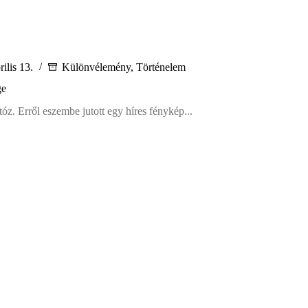
ilis 13.
Különvélemény
,
Történelem
ge
tóz. Erről eszembe jutott egy híres fénykép...
r