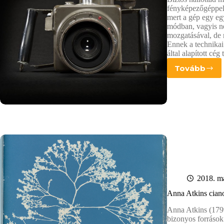
fényképezőgéppel,
mert a gép egy egy
módban, vagyis né
mozgatásával, de 
Ennek a technikai
által alapított cég 
Tovább
Viktor
Hassel
2018. má
Anna Atkins ciano
Anna Atkins (1799
bizonyos források 