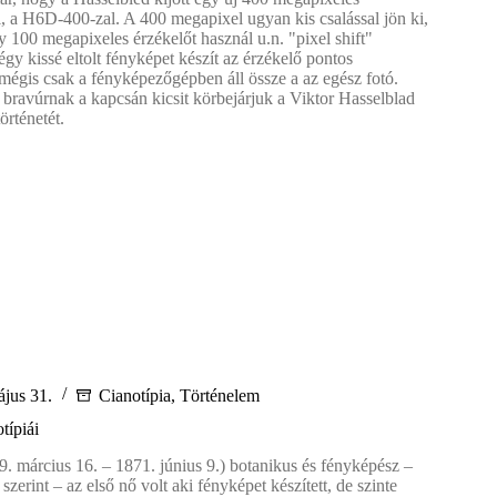
 a H6D-400-zal. A 400 megapixel ugyan kis csalással jön ki,
 100 megapixeles érzékelőt használ u.n. "pixel shift"
gy kissé eltolt fényképet készít az érzékelő pontos
mégis csak a fényképezőgépben áll össze a az egész fotó.
 bravúrnak a kapcsán kicsit körbejárjuk a Viktor Hasselblad
történetét.
blad
jus 31.
Cianotípia
,
Történelem
típiái
. március 16. – 1871. június 9.) botanikus és fényképész –
szerint – az első nő volt aki fényképet készített, de szinte