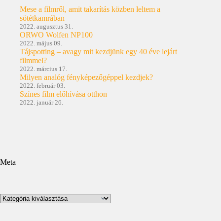
Mese a filmről, amit takarítás közben leltem a
sötétkamrában
2022. augusztus 31.
ORWO Wolfen NP100
2022. május 09.
Tájspotting – avagy mit kezdjünk egy 40 éve lejárt
filmmel?
2022. március 17.
Milyen analóg fényképezőgéppel kezdjek?
2022. február 03.
Színes film előhívása otthon
2022. január 26.
Meta
Kategóriák