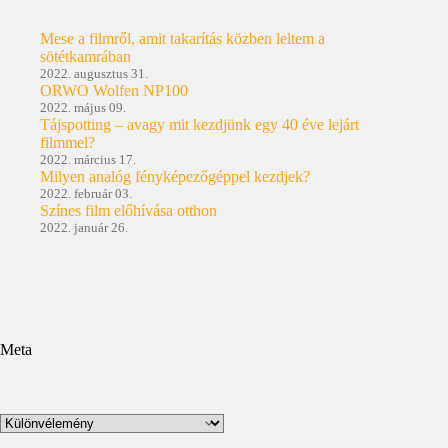
Mese a filmről, amit takarítás közben leltem a
sötétkamrában
2022. augusztus 31.
ORWO Wolfen NP100
2022. május 09.
Tájspotting – avagy mit kezdjünk egy 40 éve lejárt
filmmel?
2022. március 17.
Milyen analóg fényképezőgéppel kezdjek?
2022. február 03.
Színes film előhívása otthon
2022. január 26.
Meta
Kategóriák