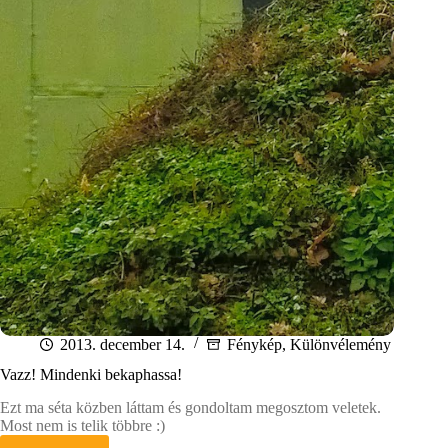
2013. december 14.
Fénykép
,
Különvélemény
Vazz! Mindenki bekaphassa!
Ezt ma séta közben láttam és gondoltam megosztom veletek.
Most nem is telik többre :)