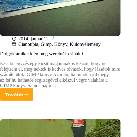
2014. január 12.
Cianotípia
,
Gimp
,
Könyv
,
Különvélemény
Dolgok amiket idén meg szeretnék csinálni
Ez a bejegyzés egy kicsit magamnak is készül, hogy ne
felejtsem el, meg nektek is kedves olvasók, hogy lássátok mire
számíthattok. GIMP könyv Az idén, ha minden jól megy,
az fsf.hu hathatós segítségével elkészül végre valahára a
GIMP könyv. Sajnos papír…
Tovább
Dolgok
amiket
idén
meg
szeretnék
csinálni