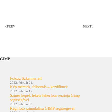
filmes
idők
nem
voltak
olyan
jók…
PREV
NEXT
GIMP
Fotózz Szkennerrel!
2022. február 24.
Kép méretek, felbontás – kezdőknek
2022. február 17.
Színes képek fekete fehér konverziója Gimp
segítségével
2022. február 08.
Régi fotó szimulálása GIMP segítségével