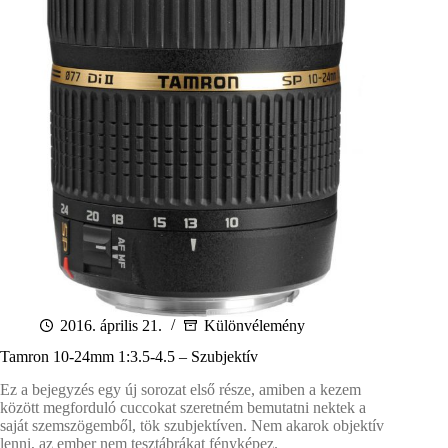
2016. április 21.
Különvélemény
Tamron 10-24mm 1:3.5-4.5 – Szubjektív
Ez a bejegyzés egy új sorozat első része, amiben a kezem
között megforduló cuccokat szeretném bemutatni nektek a
saját szemszögemből, tök szubjektíven. Nem akarok objektív
lenni, az ember nem tesztábrákat fényképez.