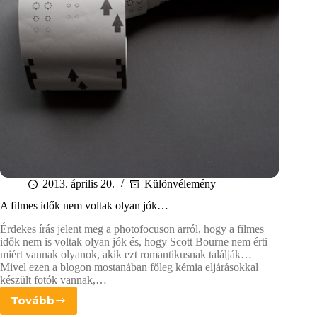
2013. április 20.
Különvélemény
A filmes idők nem voltak olyan jók…
Érdekes írás jelent meg a photofocuson arról, hogy a filmes
idők nem is voltak olyan jók és, hogy Scott Bourne nem érti
miért vannak olyanok, akik ezt romantikusnak találják…
Mivel ezen a blogon mostanában főleg kémia eljárásokkal
készült fotók vannak,…
Tovább
A