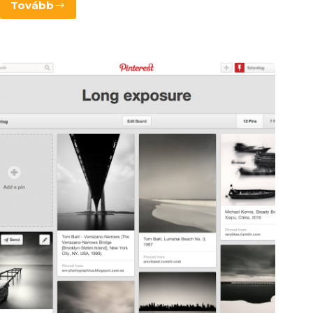
Tovább
Vazz!
Mindenki
bekaphassa!