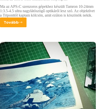
Ma az APS-C szenzoros gépekhez készült Tamron 10-24mm
1:3.5-4.5 ultra nagylátószögű optikáról lesz szó. Az objektívet
a Triponttól kaptam kölcsön, amit ezúton is köszönök nekik.
Tovább
Tamron
10-
24mm
1:3.5-
4.5
–
Szubjektív