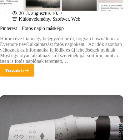
2013. augusztus 10.
Különvélemény
,
Szoftver
,
Web
Pinterest – Fotós napló másképp
Három éve írtam egy bejegyzést arról, hogyan használom az
Evernote nevű alkalmazást fotós naplóként. Az idők azonban
változnak az informatika fejlődik és új lehetőségek nyílnak.
Most egy olyan alkalmazásról szeretnék pár sort írni, amit az
isten is fotós naplónak teremtett,…
Tovább
Pinterest
–
Fotós
napló
másképp