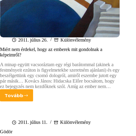
2011. július 26.
Különvélemény
Miért nem érdekel, hogy az emberek mit gondolnak a
képeimről?
A minap együtt vacsoráztam egy régi barátommal (akinek a
festményeit ezúton is figyelmetekbe szeretném ajánlani) és egy
beszélgettünk egy csomó dologról, amiről eszembe jutott egy
pár másik… Kovács János: Hidacska Előre bocsátom, hogy
ez bejegyzés nem kezdőknek szól. Amíg az ember nem…
Tovább
Miért
nem
érdekel,
hogy
az
2011. július 11.
Különvélemény
emberek
Gödör
mit