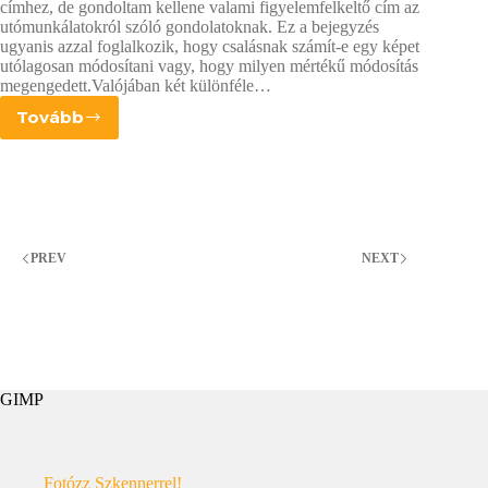
címhez, de gondoltam kellene valami figyelemfelkeltő cím az
utómunkálatokról szóló gondolatoknak. Ez a bejegyzés
ugyanis azzal foglalkozik, hogy csalásnak számít-e egy képet
utólagosan módosítani vagy, hogy milyen mértékű módosítás
megengedett.Valójában két különféle…
Tovább
Csalás?
Avagy
Schrödinger
macskája
halott.
PREV
NEXT
GIMP
Fotózz Szkennerrel!