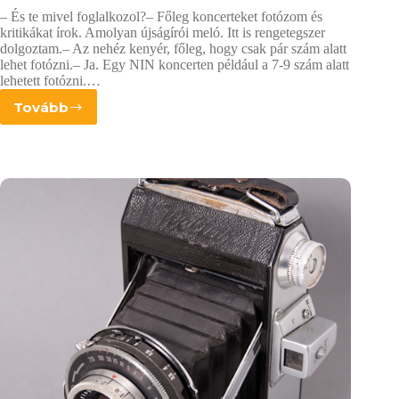
gondolnak
– És te mivel foglalkozol?– Főleg koncerteket fotózom és
a
kritikákat írok. Amolyan újságírói meló. Itt is rengetegszer
képeimről?
dolgoztam.– Az nehéz kenyér, főleg, hogy csak pár szám alatt
lehet fotózni.– Ja. Egy NIN koncerten például a 7-9 szám alatt
lehetett fotózni.…
Tovább
Gödör