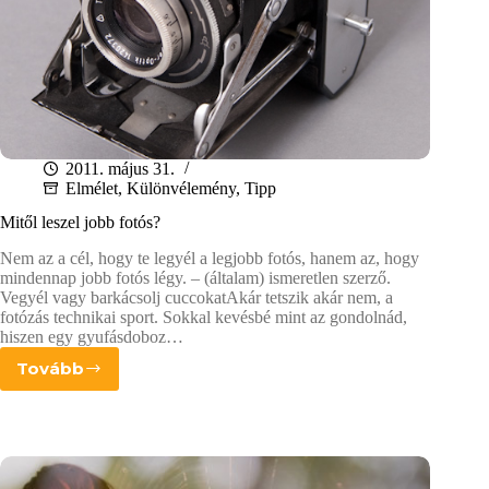
2011. május 31.
Elmélet
,
Különvélemény
,
Tipp
Mitől leszel jobb fotós?
Nem az a cél, hogy te legyél a legjobb fotós, hanem az, hogy
mindennap jobb fotós légy. – (általam) ismeretlen szerző.
Vegyél vagy barkácsolj cuccokatAkár tetszik akár nem, a
fotózás technikai sport. Sokkal kevésbé mint az gondolnád,
hiszen egy gyufásdoboz…
Tovább
Mitől
leszel
jobb
fotós?