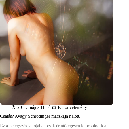
2011. május 11.
Különvélemény
Csalás? Avagy Schrödinger macskája halott.
Ez a bejegyzés valójában csak érintőlegesen kapcsolódik a