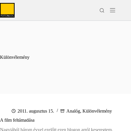
Skip
to
content
Különvélemény
2011. augusztus 15.
Analóg
,
Különvélemény
A film feltámadása
Nagyjából három évvel ezelőtt ezen blogon arról keseregtem,