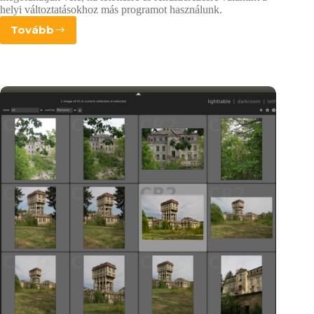
helyi változtatásokhoz más programot használunk.
Tovább
Rawtherapee