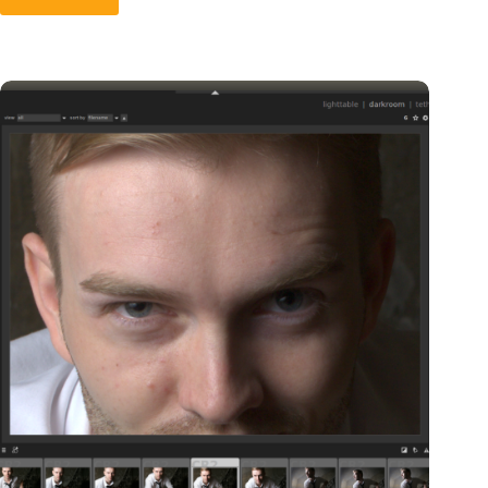
Photivo
–
képkidolgozás
szabad
szoftverrel