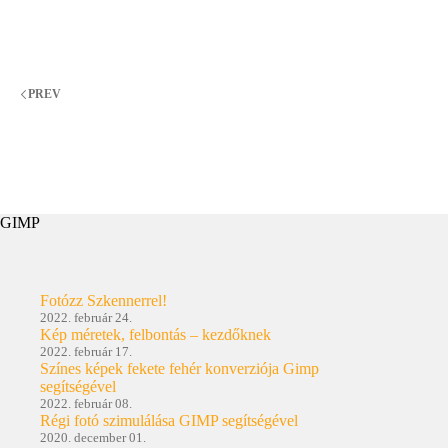
haszálata
LINUX-
os
GIMP-
ben
PREV
GIMP
Fotózz Szkennerrel!
2022. február 24.
Kép méretek, felbontás – kezdőknek
2022. február 17.
Színes képek fekete fehér konverziója Gimp
segítségével
2022. február 08.
Régi fotó szimulálása GIMP segítségével
2020. december 01.