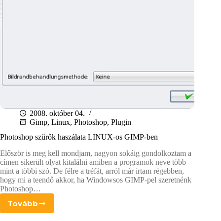
2008. október 04.
Gimp
,
Linux
,
Photoshop
,
Plugin
Photoshop szűrők haszálata LINUX-os GIMP-ben
Először is meg kell mondjam, nagyon sokáig gondolkoztam a
címen sikerült olyat kitalálni amiben a programok neve több
mint a többi szó. De félre a tréfát, arról már írtam régebben,
hogy mi a teendő akkor, ha Windowsos GIMP-pel szeretnénk
Photoshop…
Tovább
Photoshop
szűrők