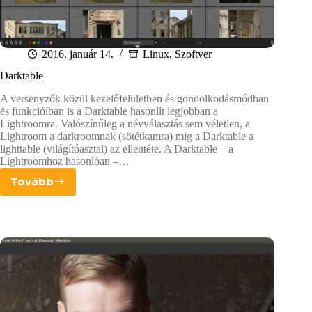
2016. január 14.
Linux
,
Szoftver
Darktable
A versenyzők közül kezelőfelületben és gondolkodásmódban
és funkcióiban is a Darktable hasonlít legjobban a
Lightroomra. Valószínűleg a névválasztás sem véletlen, a
Lightroom a darkroomnak (sötétkamra) mig a Darktable a
lighttable (világítóasztal) az ellentéte. A Darktable – a
Lightroomhoz hasonlóan –…
Tovább
Darktable