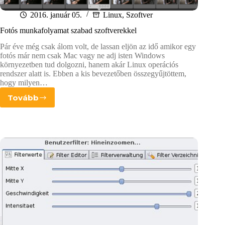
2016. január 05.
Linux
,
Szoftver
Fotós munkafolyamat szabad szoftverekkel
Pár éve még csak álom volt, de lassan eljön az idő amikor egy
fotós már nem csak Mac vagy ne adj isten Windows
környezetben tud dolgozni, hanem akár Linux operációs
rendszer alatt is. Ebben a kis bevezetőben összegyűjtöttem,
hogy milyen…
Tovább
Fotós
munkafolyamat
szabad
szoftverekkel