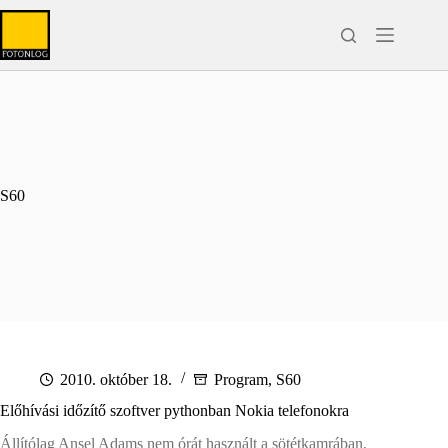
Skip
to
content
S60
2010. október 18.
Program
,
S60
Előhívási időzítő szoftver pythonban Nokia telefonokra
Állítólag Ansel Adams nem órát használt a sötétkamrában,