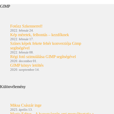
GIMP
Fotózz Szkennerrel!
2022. február 24.
Kép méretek, felbontás – kezdőknek
2022. február 17.
Színes képek fekete fehér konverziója Gimp
segítségével
2022. február 08.
Régi fotó szimulálása GIMP segítségével
2020. december 01.
GIMP könyv letöltés
2020. szeptember 14.
Különvélemény
Miksa Császár inge
2025. április 13.
Magic Editor – A hazugsággép ami megváltoztatja a