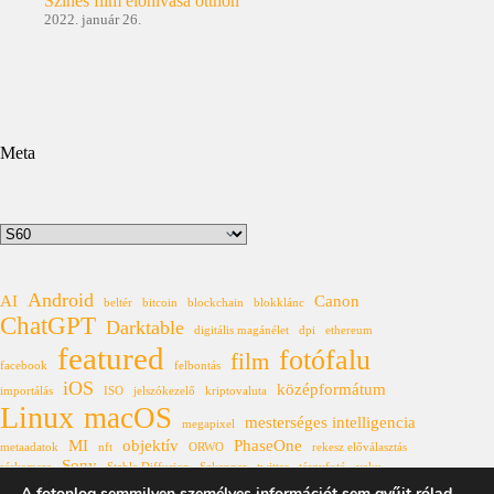
Színes film előhívása otthon
2022. január 26.
Meta
Kategóriák
Android
AI
Canon
beltér
bitcoin
blockchain
blokklánc
ChatGPT
Darktable
digitális magánélet
dpi
ethereum
featured
fotófalu
film
facebook
felbontás
iOS
középformátum
importálás
ISO
jelszókezelő
kriptovaluta
Linux
macOS
mesterséges intelligencia
megapixel
MI
objektív
PhaseOne
metaadatok
nft
ORWO
rekesz előválasztás
Sony
réskamera
Stable Diffusion
Szkenner
twitter
tárgyfotó
vaku
Windows
A fotonlog semmilyen személyes információt sem gyűjt rólad,