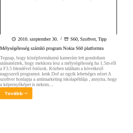
2010. szeptember 30.
S60
,
Szoftver
,
Tipp
Mélységélesség számító program Nokia S60 platformra
Tegnap, hogy középformátumú kamerám lett gondoltam
utánanéztek, hogy mekkora lesz a mélységélesség ha 1.5m-ről
a F3.5 blendével fotózok. Közben találtam a következő
nagyszerű programot. kmk Dof az egyik lehetséges nézet A
szoftver honlapja a antimarketing iskolapéldája , annyira, hogy
a képernyőképet is nekem…
Tovább
Mélységélesség
számító
program
Nokia
S60
platformra