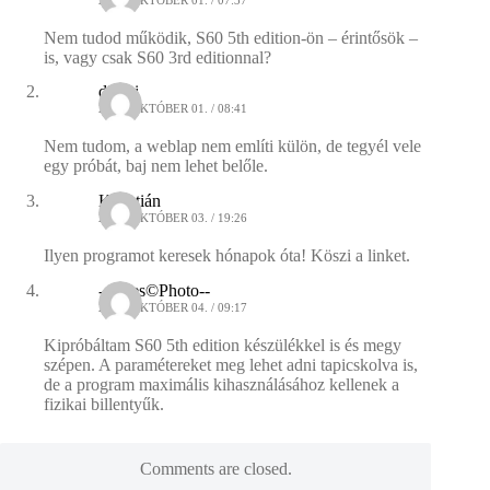
Nem tudod működik, S60 5th edition-ön – érintősök –
is, vagy csak S60 3rd editionnal?
dincsi
2010. OKTÓBER 01. / 08:41
Nem tudom, a weblap nem említi külön, de tegyél vele
egy próbát, baj nem lehet belőle.
Krisztián
2010. OKTÓBER 03. / 19:26
Ilyen programot keresek hónapok óta! Köszi a linket.
--Fejes©Photo--
2010. OKTÓBER 04. / 09:17
Kipróbáltam S60 5th edition készülékkel is és megy
szépen. A paramétereket meg lehet adni tapicskolva is,
de a program maximális kihasználásához kellenek a
fizikai billentyűk.
Comments are closed.