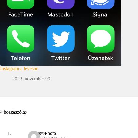
Instagram a levesbe
2023. november 09.
4 hozzászólás
--Fejes©Photo--
2010. OKTÓBER 01. / 07:37