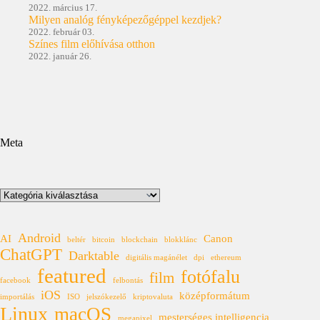
2022. március 17.
Milyen analóg fényképezőgéppel kezdjek?
2022. február 03.
Színes film előhívása otthon
2022. január 26.
Meta
Kategóriák
Android
AI
Canon
beltér
bitcoin
blockchain
blokklánc
ChatGPT
Darktable
digitális magánélet
dpi
ethereum
featured
fotófalu
film
facebook
felbontás
iOS
középformátum
importálás
ISO
jelszókezelő
kriptovaluta
Linux
macOS
mesterséges intelligencia
megapixel