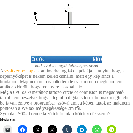
kmk Dof az egyik lehetséges nézet
A
szoftver honlapja
a antimarketing iskolapéldája , annyira, hogy a
képernyőképet is nekem kellett csinálni, mert egy kép sincs a
honlapon. Majdnem nem is töltöttem le és baromira meglepődtem
amikor kiderült, hogy mennyire használható.
Még a 6×6-os kamerához tartozó circle of confusion is megadható
(arról nem beszélve, hogy a legtöbb digitális formátumnak megfelelő
be is van építve a programba), szóval amit a képen láttok az majdnem
pontosan a Weltax mélységélessége 2m-ről.
Symbian S60-al rendelkező telefonokra kötelező felszerelés.
Megosztás