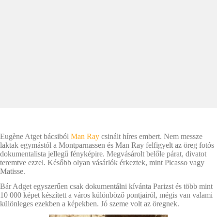
Eugène Atget bácsiból
Man Ray
csinált híres embert. Nem messze
laktak egymástól a Montparnassen és Man Ray felfigyelt az öreg fotós
dokumentalista jellegű fényképire. Megvásárolt belőle párat, divatot
teremtve ezzel. Később olyan vásárlók érkeztek, mint Picasso vagy
Matisse.
Bár Adget egyszerűen csak dokumentálni kívánta Parizst és több mint
10 000 képet készített a város különböző pontjairól, mégis van valami
különleges ezekben a képekben. Jó szeme volt az öregnek.