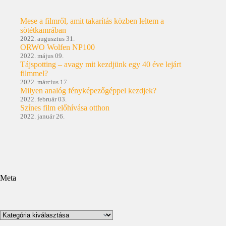
Mese a filmről, amit takarítás közben leltem a
sötétkamrában
2022. augusztus 31.
ORWO Wolfen NP100
2022. május 09.
Tájspotting – avagy mit kezdjünk egy 40 éve lejárt
filmmel?
2022. március 17.
Milyen analóg fényképezőgéppel kezdjek?
2022. február 03.
Színes film előhívása otthon
2022. január 26.
Meta
Kategóriák