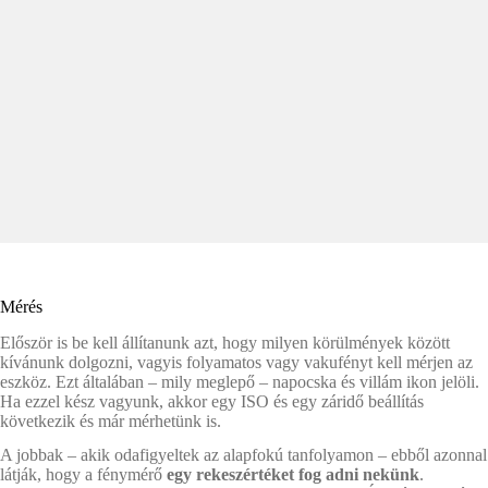
Mérés
Először is be kell állítanunk azt, hogy milyen körülmények között
kívánunk dolgozni, vagyis folyamatos vagy vakufényt kell mérjen az
eszköz. Ezt általában – mily meglepő – napocska és villám ikon jelöli.
Ha ezzel kész vagyunk, akkor egy ISO és egy záridő beállítás
következik és már mérhetünk is.
A jobbak – akik odafigyeltek az alapfokú tanfolyamon – ebből azonnal
látják, hogy a fénymérő
egy rekeszértéket fog adni nekünk
.