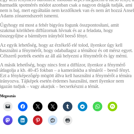
harmadik spotmérés módot azonban csak a nagyon drágák tudják, ami
nem is baj, mert egyáltalán nem kezdőknek van és nem árt hozzá Ansel
Adams zónarendszerét ismerni.
Úgyhogy mi most a fehér bigyóra fogunk összpontosítani, amit
szakmai körökben diffúzornak hívnak és az a feladata, hogy
összegyűjtse a bármilyen irányból beeső fényt.
Az egyik lehetőség, hogy az érzékelő elé tolod, ilyenkor úgy kell
használni a fénymérőt, hogy odaballagsz a témához és ott mérsz egyet.
Célszerű portrék esetén az áll alá helyezni a fénymérőt és így mérni.
A másik lehetőség, hogy nincs fent a diffúzor, ilyenkor a fénymérő
átlagolja a kb. 40-45 fokban – a kameránkba a témáról – beeső fényt.
Ezt a fényképezőgép mögött állva kell használni a fénymérőt a témára
irányozva. Tájképek esetén érdemes használni, mert ilyenkor nem
igazán tudjuk – vagy akarjuk – becserkészni a témát.
Megosztás