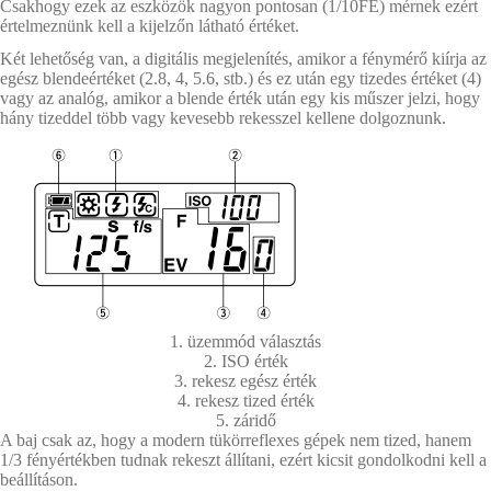
Csakhogy ezek az eszközök nagyon pontosan (1/10FÉ) mérnek ezért
értelmeznünk kell a kijelzőn látható értéket.
Két lehetőség van, a digitális megjelenítés, amikor a fénymérő kiírja az
egész blendeértéket (2.8, 4, 5.6, stb.) és ez után egy tizedes értéket (4)
vagy az analóg, amikor a blende érték után egy kis műszer jelzi, hogy
hány tizeddel több vagy kevesebb rekesszel kellene dolgoznunk.
1. üzemmód választás
2. ISO érték
3. rekesz egész érték
4. rekesz tized érték
5. záridő
A baj csak az, hogy a modern tükörreflexes gépek nem tized, hanem
1/3 fényértékben tudnak rekeszt állítani, ezért kicsit gondolkodni kell a
beállításon.