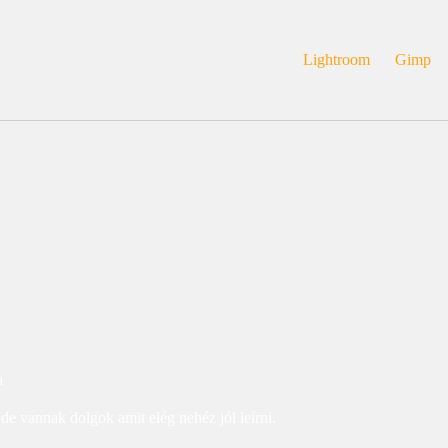
Lightroom
Gimp
a
de vannak dolgok amit elég nehéz jól leírni.