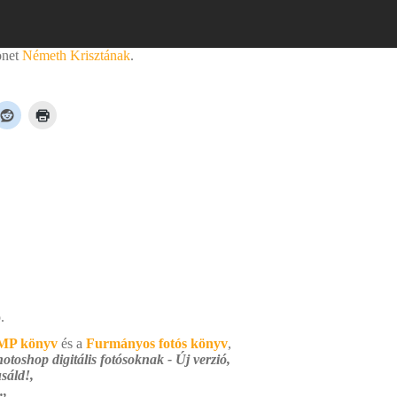
önet
Németh Krisztának
.
.
MP könyv
és a
Furmányos fotós könyv
,
otoshop digitális fotósoknak - Új verzió,
sáld!,
.,