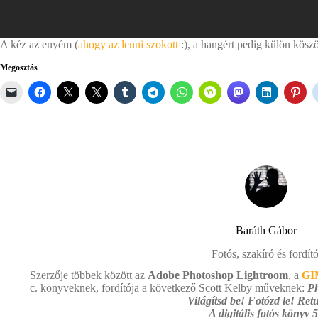
A kéz az enyém (
ahogy az lenni szokott
:), a hangért pedig külön kösz
Megosztás
Baráth Gábor
Fotós, szakíró és fordító
Szerzője többek között az
Adobe Photoshop Lightroom
, a
GI
c. könyveknek, fordítója a következő Scott Kelby műveknek:
Ph
Világítsd be! Fotózd le! Retu
A digitális fotós könyv 5