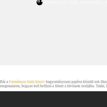
Baráth Gábor
2020. november 02.
Bár a
Furmányos fotós könyv
hagyományosan papírra készült sok illusz
megmutatom, hogyan kell befűzni a filmet a hívótank orsójába. Talán, 