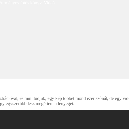
Furmányos fotós könyv
,
Videó
trációval, és mint tudjuk, egy kép többet mond ezer szónál, de egy vi
így egyszerűbb lesz megérteni a lényeget.