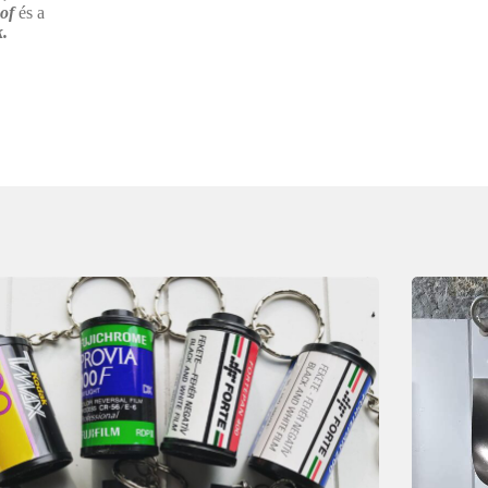
 of
és a
.