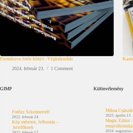
Furmányos fotós könyv -Végkiárusítás
Karác
2024. február 23.
1 Comment
GIMP
Különvélemény
Miksa Császár
Fotózz Szkennerrel!
2025. április 13.
2022. február 24.
Magic Editor 
Kép méretek, felbontás –
megváltoztatja
kezdőknek
2024. augusztus 
2022. február 17.