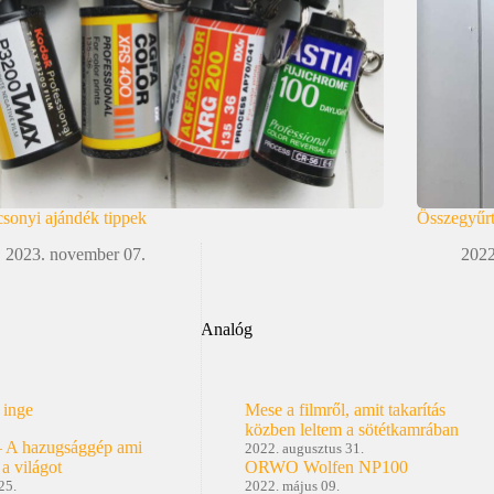
sonyi ajándék tippek
Összegyűrt
2023. november 07.
2022
Analóg
 inge
Mese a filmről, amit takarítás
közben leltem a sötétkamrában
– A hazugsággép ami
2022. augusztus 31.
 a világot
ORWO Wolfen NP100
25.
2022. május 09.