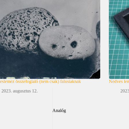
slemez összefoglaló (nem csak) falusiaknak
Nedves lem
2023. augusztus 12.
2023
Analóg