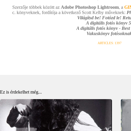
Szerzője többek között az
Adobe Photoshop Lightroom
, a
GI
c. könyveknek, fordítója a következő Scott Kelby műveknek:
Ph
Világítsd be! Fotózd le! Retu
A digitális fotós könyv 5
A digitális fotós könyv - Best
Vakuskönyv fotósoknak
ARTICLES: 1397
Ez is érdekelhet még...