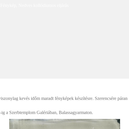
,
Fénykép
,
Nedves kollódiumos eljárás
 viszonylag kevés időm maradt fényképek készítésre. Szerencsére páran
.-ig a Szerbtemplom Galériában, Balassagyarmaton.