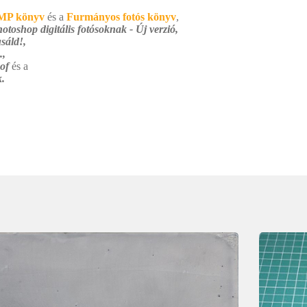
MP könyv
és a
Furmányos fotós könyv
,
otoshop digitális fotósoknak - Új verzió,
sáld!,
.,
 of
és a
.