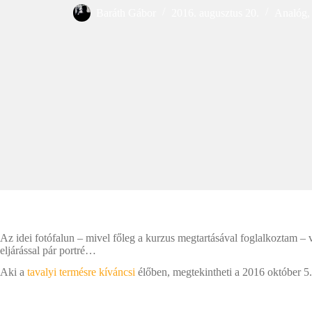
Baráth Gábor
2016. augusztus 20.
Analóg
Az idei fotófalun – mivel főleg a kurzus megtartásával foglalkoztam –
eljárással pár portré…
Aki a
tavalyi termésre kíváncsi
élőben, megtekintheti a 2016 október 5