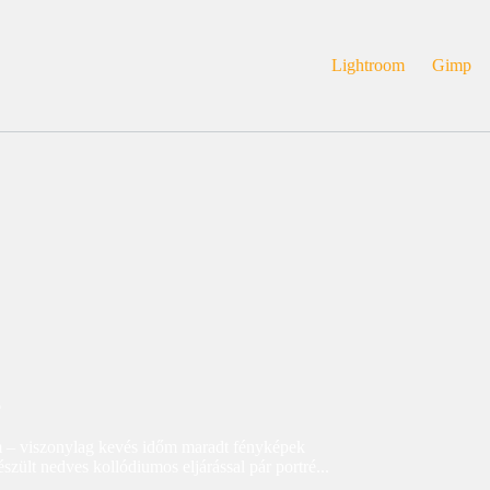
Lightroom
Gimp
6
am – viszonylag kevés időm maradt fényképek
zült nedves kollódiumos eljárással pár portré...