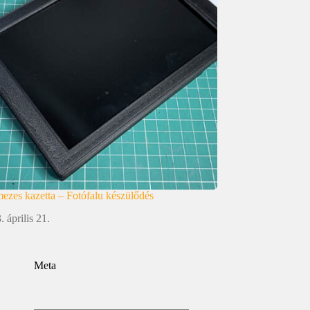
ezes kazetta – Fotófalu készülődés
. április 21.
Meta