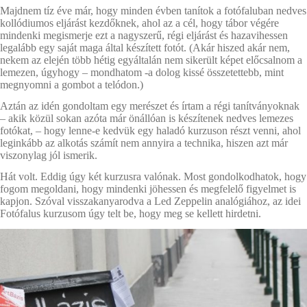
Majdnem tíz éve már, hogy minden évben tanítok a fotófaluban nedves
kollódiumos eljárást kezdőknek, ahol az a cél, hogy tábor végére
mindenki megismerje ezt a nagyszerű, régi eljárást és hazavihessen
legalább egy saját maga által készített fotót. (Akár hiszed akár nem,
nekem az elején több hétig egyáltalán nem sikerült képet előcsalnom a
lemezen, úgyhogy – mondhatom -a dolog kissé összetettebb, mint
megnyomni a gombot a telódon.)
Aztán az idén gondoltam egy merészet és írtam a régi tanítványoknak
– akik közül sokan azóta már önállóan is készítenek nedves lemezes
fotókat, – hogy lenne-e kedvük egy haladó kurzuson részt venni, ahol
leginkább az alkotás számít nem annyira a technika, hiszen azt már
viszonylag jól ismerik.
Hát volt. Eddig úgy két kurzusra valónak. Most gondolkodhatok, hogy
fogom megoldani, hogy mindenki jöhessen és megfelelő figyelmet is
kapjon. Szóval visszakanyarodva a Led Zeppelin analógiához, az idei
Fotófalus kurzusom úgy telt be, hogy meg se kellett hirdetni.