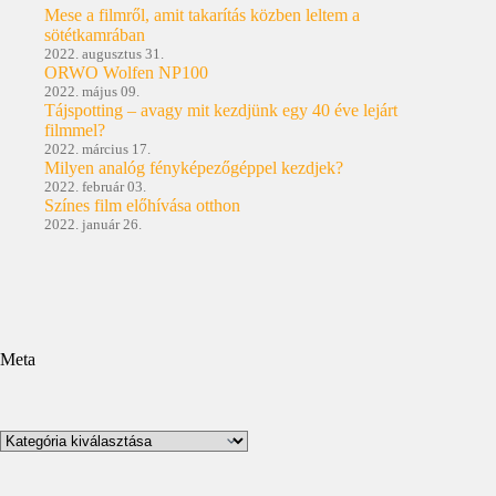
Mese a filmről, amit takarítás közben leltem a
sötétkamrában
2022. augusztus 31.
ORWO Wolfen NP100
2022. május 09.
Tájspotting – avagy mit kezdjünk egy 40 éve lejárt
filmmel?
2022. március 17.
Milyen analóg fényképezőgéppel kezdjek?
2022. február 03.
Színes film előhívása otthon
2022. január 26.
Meta
Kategóriák