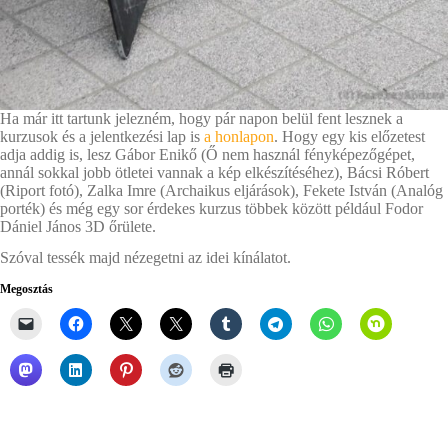
Ha már itt tartunk jelezném, hogy pár napon belül fent lesznek a
kurzusok és a jelentkezési lap is
a honlapon
. Hogy egy kis előzetest
adja addig is, lesz Gábor Enikő (Ő nem használ fényképezőgépet,
annál sokkal jobb ötletei vannak a kép elkészítéséhez), Bácsi Róbert
(Riport fotó), Zalka Imre (Archaikus eljárások), Fekete István (Analóg
porték) és még egy sor érdekes kurzus többek között például Fodor
Dániel János 3D őrülete.
Szóval tessék majd nézegetni az idei kínálatot.
Megosztás