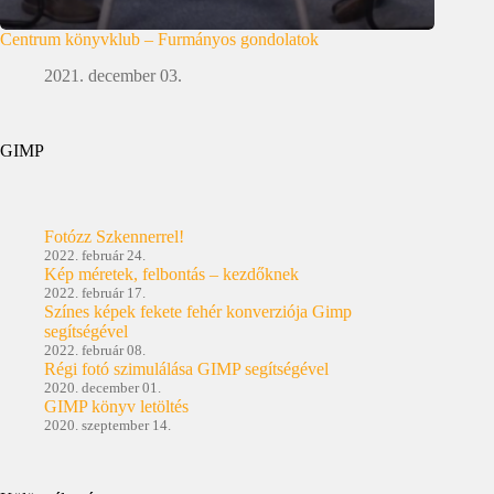
Centrum könyvklub – Furmányos gondolatok
2021. december 03.
GIMP
Fotózz Szkennerrel!
2022. február 24.
Kép méretek, felbontás – kezdőknek
2022. február 17.
Színes képek fekete fehér konverziója Gimp
segítségével
2022. február 08.
Régi fotó szimulálása GIMP segítségével
2020. december 01.
GIMP könyv letöltés
2020. szeptember 14.