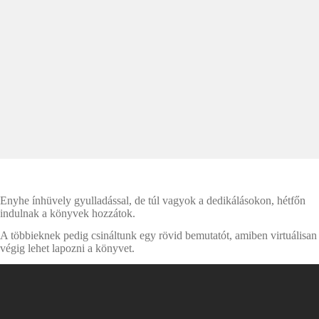
Enyhe ínhüvely gyulladással, de túl vagyok a dedikálásokon, hétfőn
indulnak a könyvek hozzátok.
A többieknek pedig csináltunk egy rövid bemutatót, amiben virtuálisan
végig lehet lapozni a könyvet.