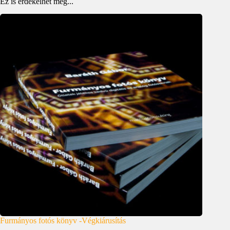
Ez is érdekelhet még...
Furmányos fotós könyv -Végkiárusítás