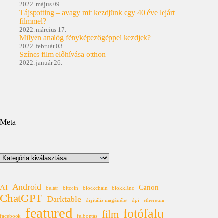
2022. május 09.
Tájspotting – avagy mit kezdjünk egy 40 éve lejárt
filmmel?
2022. március 17.
Milyen analóg fényképezőgéppel kezdjek?
2022. február 03.
Színes film előhívása otthon
2022. január 26.
Meta
Kategóriák
Android
AI
Canon
beltér
bitcoin
blockchain
blokklánc
ChatGPT
Darktable
digitális magánélet
dpi
ethereum
featured
fotófalu
film
facebook
felbontás