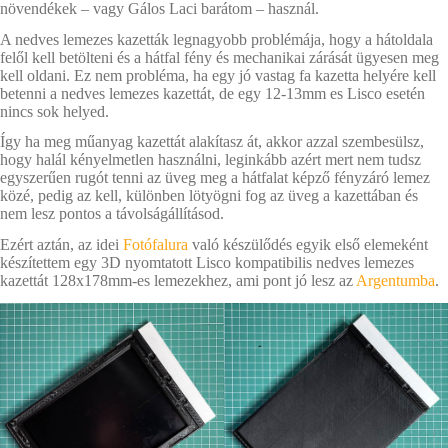
növendékek – vagy Gálos Laci barátom – használ.
A nedves lemezes kazetták legnagyobb problémája, hogy a hátoldala
felől kell betölteni és a hátfal fény és mechanikai zárását ügyesen meg
kell oldani. Ez nem probléma, ha egy jó vastag fa kazetta helyére kell
betenni a nedves lemezes kazettát, de egy 12-13mm es Lisco esetén
nincs sok helyed.
Így ha meg műanyag kazettát alakítasz át, akkor azzal szembesülsz,
hogy halál kényelmetlen használni, leginkább azért mert nem tudsz
egyszerűen rugót tenni az üveg meg a hátfalat képző fényzáró lemez
közé, pedig az kell, különben lötyögni fog az üveg a kazettában és
nem lesz pontos a távolságállításod.
Ezért aztán, az idei
Fotófalura
való készülődés egyik első elemeként
készítettem egy 3D nyomtatott Lisco kompatibilis nedves lemezes
kazettát 128x178mm-es lemezekhez, ami pont jó lesz az
Argentumba
.