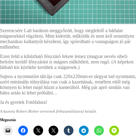
Szerencsére Lali barátom meggyőzött, hogy megfelelő a hátfalat
mágnesekkel rögzíteni. Mint kiderült, működik és nem kell semmilyen
mechanikus kallantyút készíteni, így spórolható a vastagságon jó pár
milliméter.
Ezen felül a kihúzható fényzáró fekete lemez (magyar nevén sibel)
helyére kerülő fényzárást is mágnes működteti, nem rugó. (A képeken
látható kis körökbe kerültek a mágnesek.)
Sajnos a nyomtatóm tálcája csak 220x220mm-es tárgyat tud nyomtatni,
azért minimális túlnyúlása van csak a kazettának, remélem ettől még
könnyen ki lehet majd húzni a kamerából. Még pár apró simítás van
hátra aztán ki lehet próbálni…
Ja és gyertek Fotófalura!
A kazetta Robert Bieber terveinek felhasználásával készült.
Megosztás