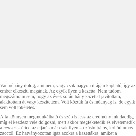
Van néhány dolog, ami nem, vagy csak nagyon drágán kapható, így az
ember elkészíti magának. Az egyik ilyen a kazetta. Nem tudom
megszámolni sem, hogy az évek során hány kazettát javítottam,
alakítottam át vagy készítettem. Volt köztük fa és műanyag is, de egyik
sem volt tökéletes.
A fa könnyen megmunkálható és szép is lesz az eredmény mindaddig,
míg el kezdesz vele dolgozni, mert akkor megfeketedik és elvetemedik
a
nedves
– érted az eljárás már csak ilyen – ezüstnitrátos, kollódiumos
zacctól. Ez hatványozottan igaz azokra a kazettákra, amiket a