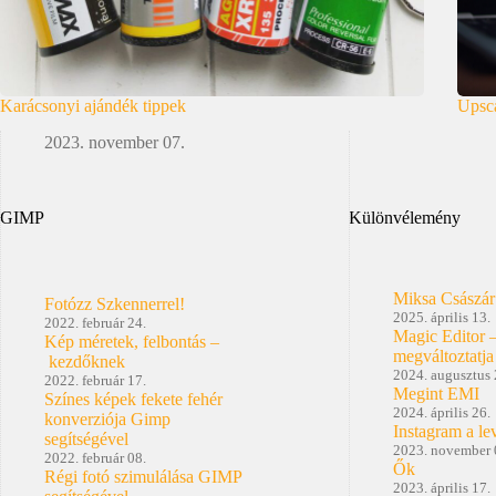
Karácsonyi ajándék tippek
Upsca
2023. november 07.
GIMP
Különvélemény
Miksa Császár
Fotózz Szkennerrel!
2025. április 13.
2022. február 24.
Magic Editor 
Kép méretek, felbontás –
megváltoztatja
kezdőknek
2024. augusztus 
2022. február 17.
Megint EMI
Színes képek fekete fehér
2024. április 26.
konverziója Gimp
Instagram a le
segítségével
2023. november 
2022. február 08.
Ők
Régi fotó szimulálása GIMP
2023. április 17.