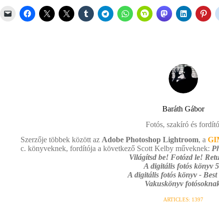
Baráth Gábor
Fotós, szakíró és fordító
Szerzője többek között az
Adobe Photoshop Lightroom
, a
GI
c. könyveknek, fordítója a következő Scott Kelby műveknek:
Ph
Világítsd be! Fotózd le! Retu
A digitális fotós könyv 5
A digitális fotós könyv - Best
Vakuskönyv fotósoknak
ARTICLES: 1397