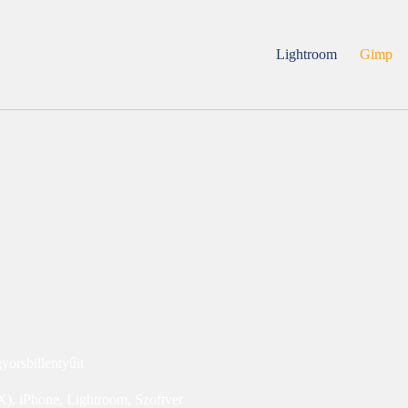
Lightroom
Gimp
orsbillentyűit
X)
,
iPhone
,
Lightroom
,
Szoftver