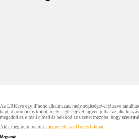
Az LRKeys egy iPhone alkalmazás, mely segítségével játszva tanulhat
kaphat promóciós kódot, mely segítségével ingyen juthat az alkalmazásh
megadod az e-mail címed és beleírod az üzenet mezőbe, hogy
szeretn
Akik meg nem nyertek
megvehetik az iTunes boltban
.
Megosztás