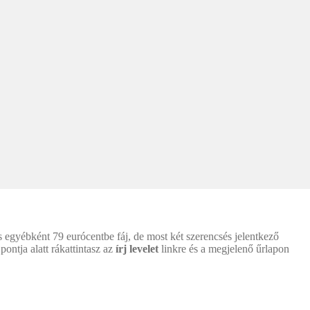
egyébként 79 eurócentbe fáj, de most két szerencsés jelentkező
ontja alatt rákattintasz az
írj levelet
linkre és a megjelenő űrlapon