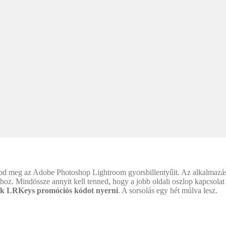
od meg az Adobe Photoshop Lightroom gyorsbillentyűit. Az alkalmazás 
oz. Mindössze annyit kell tenned, hogy a jobb oldali oszlop kapcsolat p
ék LRKeys promóciós kódot nyerni
. A sorsolás egy hét múlva lesz.