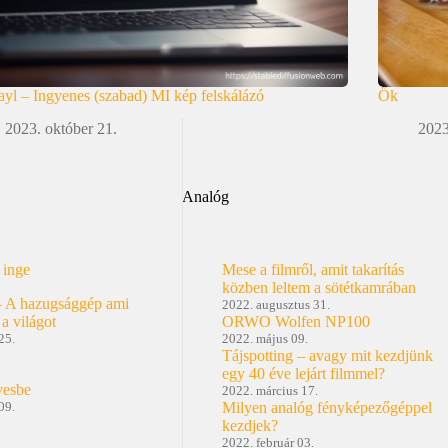
yl – Ingyenes (szabad) MI kép felskálázó
Ők
2023. október 21.
2023
Analóg
 inge
Mese a filmről, amit takarítás
közben leltem a sötétkamrában
– A hazugsággép ami
2022. augusztus 31.
 a világot
ORWO Wolfen NP100
25.
2022. május 09.
Tájspotting – avagy mit kezdjünk
egy 40 éve lejárt filmmel?
vesbe
2022. március 17.
09.
Milyen analóg fényképezőgéppel
kezdjek?
2022. február 03.