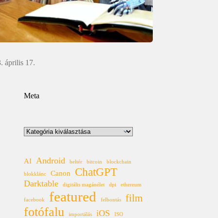
. április 17.
Meta
Kategóriák
Android
AI
beltér
bitcoin
blockchain
ChatGPT
Canon
blokklánc
Darktable
digitális magánélet
dpi
ethereum
featured
film
facebook
felbontás
fotófalu
iOS
importálás
ISO