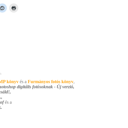
.
MP könyv
és a
Furmányos fotós könyv
,
otoshop digitális fotósoknak - Új verzió,
sáld!,
.,
 of
és a
.