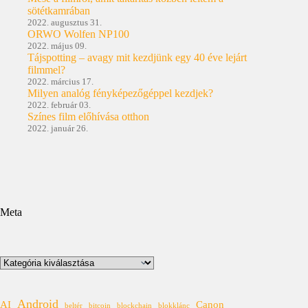
sötétkamrában
2022. augusztus 31.
ORWO Wolfen NP100
2022. május 09.
Tájspotting – avagy mit kezdjünk egy 40 éve lejárt
filmmel?
2022. március 17.
Milyen analóg fényképezőgéppel kezdjek?
2022. február 03.
Színes film előhívása otthon
2022. január 26.
Meta
Kategóriák
Android
AI
Canon
beltér
bitcoin
blockchain
blokklánc