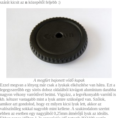
szárát kicsit az
n
közepétől feljebb :)
A megfúrt bajonett védő kupak
Ezzel megvan a lényeg már csak a lyukak elkészítése van hátra. Ezt a
legegyszerűbb egy sörös doboz oldalából kivágott alumínium darabba
nagyon vékony varrótűvel beütni. Vigyázz, a legvékonyabb varrótű is
kb. kétszer vastagabb mint a lyuk amire szükséged van. Szólok,
amikor azt gondolod, hogy ez milyen kicsi lyuk lett, akkor az
valószínűleg sokkal nagyobb mint kellene. A szakirodalom szerint
ebben az esetben egy nagyjából 0,25mm átmérőjű lyuk az ideális.