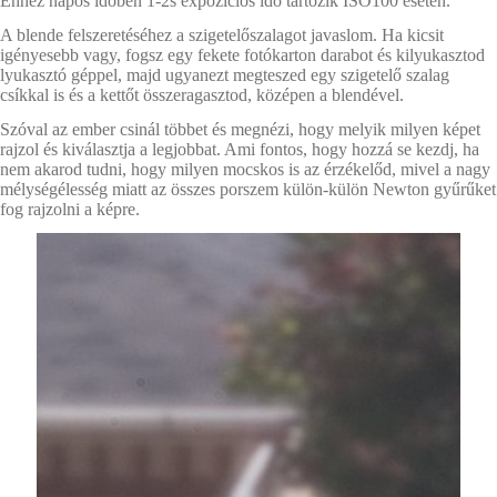
Ehhez napos időben 1-2s expozíciós idő tartozik ISO100 esetén.
A blende felszeretéséhez a szigetelőszalagot javaslom. Ha kicsit
igényesebb vagy, fogsz egy fekete fotókarton darabot és kilyukasztod
lyukasztó géppel, majd ugyanezt megteszed egy szigetelő szalag
csíkkal is és a kettőt összeragasztod, középen a blendével.
Szóval az ember csinál többet és megnézi, hogy melyik milyen képet
rajzol és kiválasztja a legjobbat. Ami fontos, hogy hozzá se kezdj, ha
nem akarod tudni, hogy milyen mocskos is az érzékelőd, mivel a nagy
mélységélesség miatt az összes porszem külön-külön Newton gyűrűket
fog rajzolni a képre.