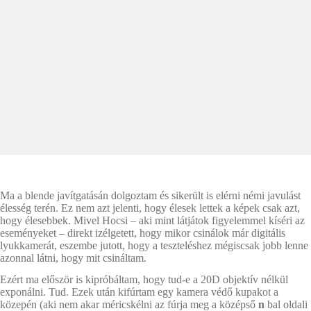
Ma a blende javítgatásán dolgoztam és sikerült is elérni némi javulást
élesség terén. Ez nem azt jelenti, hogy élesek lettek a képek csak azt,
hogy élesebbek. Mivel Hocsi – aki mint látjátok figyelemmel kíséri az
eseményeket – direkt izélgetett, hogy mikor csinálok már digitális
lyukkamerát, eszembe jutott, hogy a teszteléshez mégiscsak jobb lenne
azonnal látni, hogy mit csináltam.
Ezért ma először is kipróbáltam, hogy tud-e a 20D objektív nélkül
exponálni. Tud. Ezek után kifúrtam egy kamera védő kupakot a
közepén (aki nem akar méricskélni az fúrja meg a középső
n
bal oldali