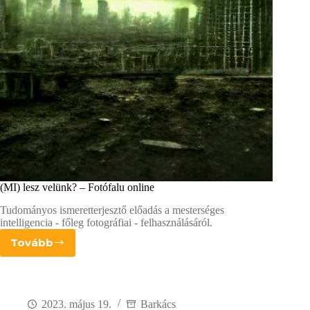
(MI) lesz velünk? – Fotófalu online
Tudományos ismeretterjesztő előadás a mesterséges
intelligencia - főleg fotográfiai - felhasználásáról.
Tovább
(MI)
lesz
velünk?
–
Fotófalu
2023. május 19.
Barkács