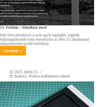
15. Fotófalu – Jelentkezz most!
Már lehet jelentkezni a nyár egyik legrégibb, legjobb,
leghangulatosabb fotós eseményére az idén 15. alkalommal
megrendezésre kerülő fotófalura.
Tovább
15.
Fotófalu
–
Jelentkezz
most!
2023. április 21.
Barkács
,
Nedves kollódiumos eljárás