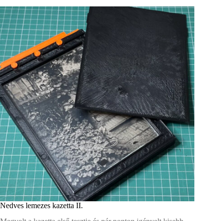
online
Nedves lemezes kazetta II.