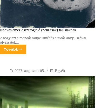
Nedveslemez összefoglaló (nem csak) falusiaknak
Ahogy azt a mondás tartja: ismétlés a tudás anyja, szóval
olvassatok...
Tovább
Nedveslemez
összefoglaló
(nem
csak)
falusiaknak
2023. augusztus 05.
Egyéb