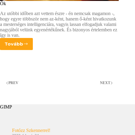
Ők
Az utóbbi időben azt vettem észre - én nemcsak magamon -,
hogy egyre többször nem az-ként, hanem ő-ként hivatkozunk
a mesterséges intelligenciára, vagyis lassan elfogadjuk valami
nagyjából velünk egyenértékűnek. És bizonyos értelemben ez
így is van.
Tovább
Ők
PREV
NEXT
GIMP
Fotózz Szkennerrel!