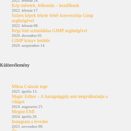
2022. február 24.
Kép méretek, felbontás – kezdőknek
2022. február 17.
Színes képek fekete fehér konverziója Gimp
segítségével
2022. február 08.
Régi fotó szimulálása GIMP segítségével
2020. december 01.
GIMP könyv letöltés
2020. szeptember 14.
Különvélemény
Miksa Császár inge
2025. április 13.
Magic Editor – A hazugsággép ami megváltoztatja a
világot
2024. augusztus 25.
Megint EMI
2024. április 26.
Instagram a levesbe
2023. november 09.