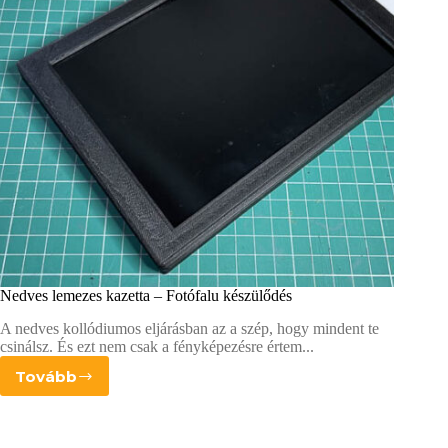
Nedves lemezes kazetta – Fotófalu készülődés
A nedves kollódiumos eljárásban az a szép, hogy mindent te
csinálsz. És ezt nem csak a fényképezésre értem...
Tovább
Nedves
lemezes
kazetta
–