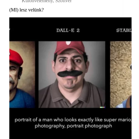
Különvélemény
,
Szoftver
(MI) lesz velünk?