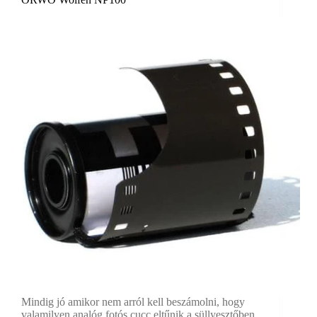
Mindig jó amikor nem arról kell beszámolni, hogy
valamilyen analóg fotós cucc eltűnik a süllyesztőben.