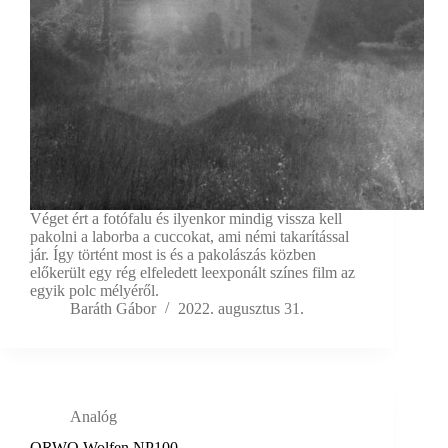
Véget ért a fotófalu és ilyenkor mindig vissza kell
pakolni a laborba a cuccokat, ami némi takarítással
jár. Így történt most is és a pakolászás közben
előkerült egy rég elfeledett leexponált színes film az
egyik polc mélyéről.
Baráth Gábor
2022. augusztus 31.
Analóg
ORWO Wolfen NP100